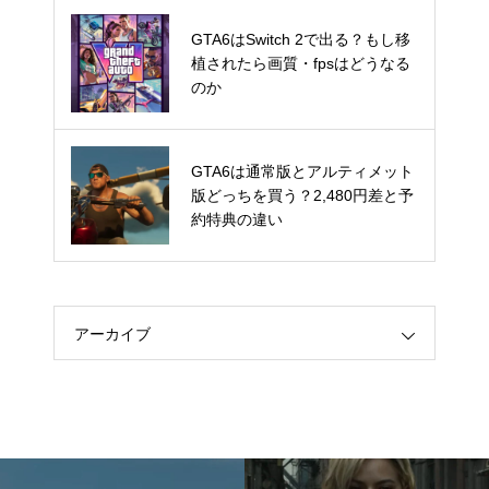
GTA6はSwitch 2で出る？もし移
GTA6はSwitch 2で出る？もし移
植されたら画質・fpsはどうなる
植されたら画質・fpsはどうなる
のか
のか
GTA6は通常版とアルティメット
GTA6は通常版とアルティメット
版どっちを買う？2,480円差と予
版どっちを買う？2,480円差と予
約特典の違い
約特典の違い
アーカイブ