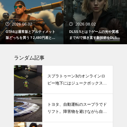
2026.08.02
2026.08.02
GTA6は通常版とアルティメット
DLSS 5とは？ゲームの光や質感
版どっちを買う？2,480円差と予
までAIで描き直す新技術をDLSS
約特典の違い
4.5と比較
ランダム記事
スプラトゥーン3のオンラインロ
ビー地下にはジュークボックスが
埋まっている。しかし何の目的で
埋められているのか？
トヨタ、自動運転のスープラでド
リフト。障害物を避けながら自律
的にドリフトする車両のプログラ
ミングに成功