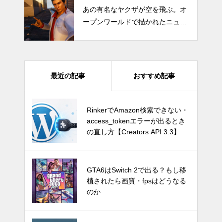
あの有名なヤクザが空を飛ぶ。オ
ープンワールドで描かれたニュー
ヨークを縦横無尽に駆け巡る、伝
説の極道
最近の記事
おすすめ記事
GTA6はSwitch 2で出る？もし移
RinkerでAmazon検索できない・
植されたら画質・fpsはどうなる
access_tokenエラーが出るとき
のか
の直し方【Creators API 3.3】
Switch Pro？新型Nintendo Switc
GTA6はSwitch 2で出る？もし移
hは2024年後半に発売か。アナリ
植されたら画質・fpsはどうなる
ストが予測
のか