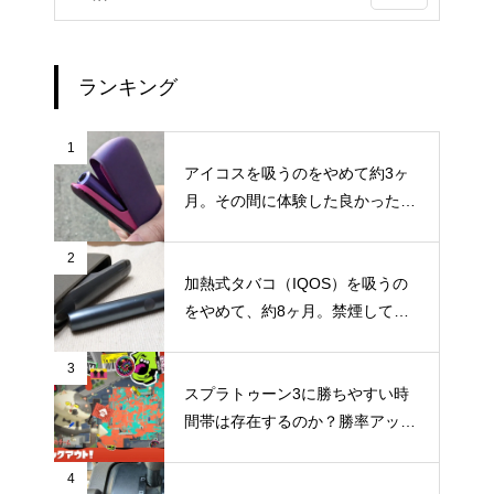
ランキング
1
アイコスを吸うのをやめて約3ヶ
月。その間に体験した良かったこ
と・困ったことのまとめ
2
加熱式タバコ（IQOS）を吸うの
をやめて、約8ヶ月。禁煙してか
らの体調の変化やメリット・デメ
リットなどのまとめ
3
スプラトゥーン3に勝ちやすい時
間帯は存在するのか？勝率アップ
を狙うなら時間帯にもこだわって
みよう
4