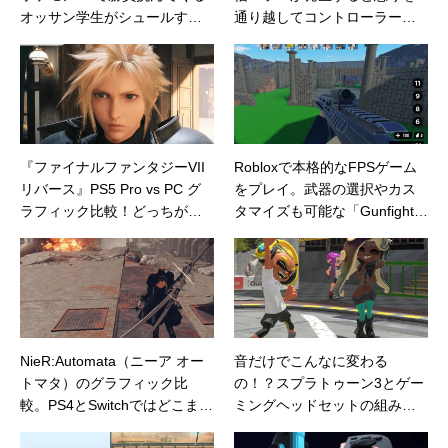
オッサン学生がシュールすぎ
通り越してコントローラーぶ
る
ん投げたくなるが、そこは大
人なのでグッと我慢してアッ
プデートでの更新に期待する
話
『ファイナルファンタジーVII
Robloxで本格的なFPSゲーム
リバース』PS5 Pro vs PC グ
をプレイ。武器の選択やカス
ラフィック比較！どっちが綺
タマイズも可能な「Gunfight A
麗で快適？
rena」
NieR:Automata（ニーア オー
音だけでこんなに変わる
トマタ）のグラフィック比
の！？スプラトゥーン3とゲー
較。PS4とSwitchではどこまで
ミングヘッドセットの組み合
グラフィックに違いがあるの
わせは相性抜群。勝率アップ