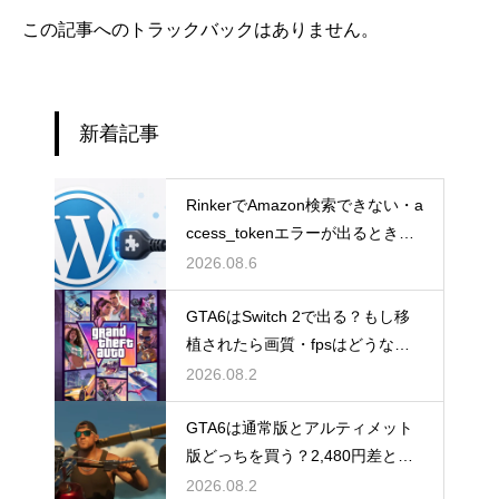
この記事へのトラックバックはありません。
新着記事
RinkerでAmazon検索できない・a
ccess_tokenエラーが出るときの
直し方【Creators API 3.3】
2026.08.6
GTA6はSwitch 2で出る？もし移
植されたら画質・fpsはどうなる
のか
2026.08.2
GTA6は通常版とアルティメット
版どっちを買う？2,480円差と予
約特典の違い
2026.08.2