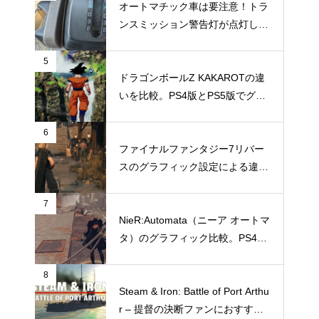
オートマチック車は要注意！トラ
ンスミッション警告灯が点灯して
TechMuddy号大ピンチの巻
5
ドラゴンボールZ KAKAROTの違
いを比較。PS4版とPS5版でグラ
フィックやパフォーマンスはどこ
まで違いがでるのか
6
ファイナルファンタジー7リバー
スのグラフィック設定による違い
を比較。設定によりどう違いが出
るのか
7
NieR:Automata（ニーア オートマ
タ）のグラフィック比較。PS4と
Switchではどこまでグラフィック
に違いがあるのか
8
Steam & Iron: Battle of Port Arthu
r – 提督の決断ファンにおすすめ