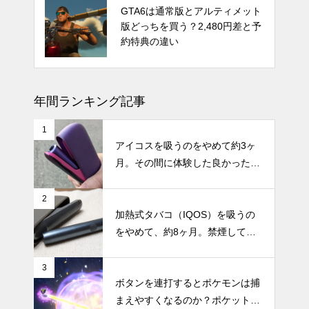
発売時期はいつ？PS5 Proの噂と
GTA6は通常版とアルティメット
スペック・価格についての情報と
版どっちを買う？2,480円差と予
予測
約特典の違い
年間ランキング記事
1
アイコスを吸うのをやめて約3ヶ
月。その間に体験した良かったこ
と・困ったことのまとめ
2
加熱式タバコ（IQOS）を吸うの
をやめて、約8ヶ月。禁煙してか
らの体調の変化やメリット・デメ
リットなどのまとめ
3
ボタンを連打するとポケモンは捕
まえやすくなるのか？ポケットモ