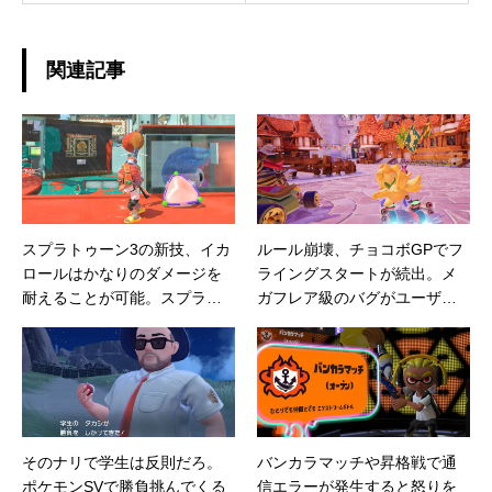
関連記事
スプラトゥーン3の新技、イカ
ルール崩壊、チョコボGPでフ
ロールはかなりのダメージを
ライングスタートが続出。メ
耐えることが可能。スプラッ
ガフレア級のバグがユーザー
シュボムもノーダメージ状態
を襲う
であれば1発は耐えることがで
きる。
そのナリで学生は反則だろ。
バンカラマッチや昇格戦で通
ポケモンSVで勝負挑んでくる
信エラーが発生すると怒りを