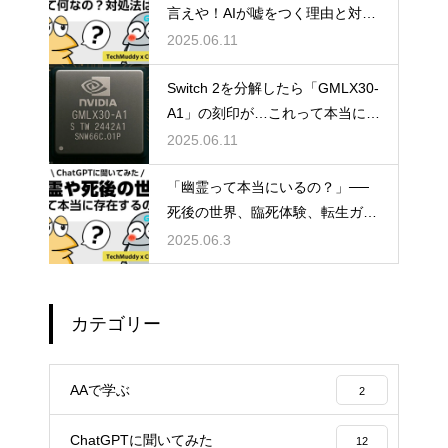
言えや！AIが嘘をつく理由と対策
方法について
2025.06.11
Switch 2を分解したら「GMLX30-
A1」の刻印が…これって本当にT
egraなの？
2025.06.11
「幽霊って本当にいるの？」──
死後の世界、臨死体験、転生ガチ
ャ説まで真相に迫る雑談考察
2025.06.3
カテゴリー
AAで学ぶ
2
ChatGPTに聞いてみた
12