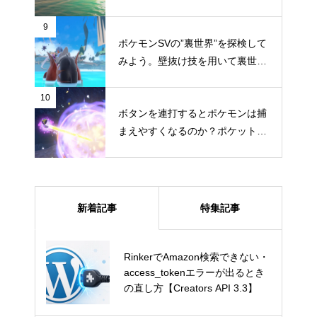
したい“ガチ本格海戦シミュレー
ション”
9
ポケモンSVの”裏世界”を探検して
みよう。壁抜け技を用いて裏世界
へ行く方法
10
ボタンを連打するとポケモンは捕
まえやすくなるのか？ポケットモ
ンスター スカーレット・バイオ
レットで試してみた
新着記事
特集記事
RinkerでAmazon検索できない・
RinkerでAmazon検索できない・
access_tokenエラーが出るとき
access_tokenエラーが出るとき
の直し方【Creators API 3.3】
の直し方【Creators API 3.3】