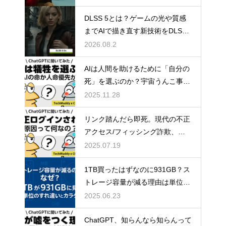
DLSS 5とは？ゲームの光や質感
までAIで描き直す新技術をDLSS
4.5と比較
2026.08.2
AIは人間を助けるために「自分の
死」を選ぶのか？宇宙うんこ事件
で読み解くAI倫理のリアル
2025.11.28
リンク踏んだら即死。現代の不正
アクセス/フィッシング詐欺、怖
すぎ問題。
2025.07.19
1TB買ったはずなのに931GB？ス
トレージ容量が減る理由は単位の
すれ違い
2025.06.23
ChatGPT、知らんなら知らんって