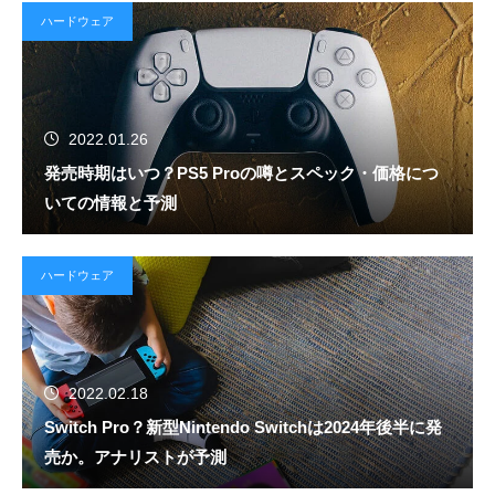
ハードウェア
2022.01.26
発売時期はいつ？PS5 Proの噂とスペック・価格につ
いての情報と予測
ハードウェア
2022.02.18
Switch Pro？新型Nintendo Switchは2024年後半に発
売か。アナリストが予測