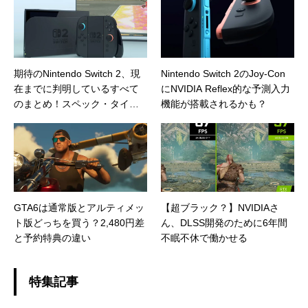
か
にも貢献するマストアイテム
だ
期待のNintendo Switch 2、現
Nintendo Switch 2のJoy-Con
在までに判明しているすべて
にNVIDIA Reflex的な予測入力
のまとめ！スペック・タイト
機能が搭載されるかも？
ル・下位機種も
GTA6は通常版とアルティメッ
【超ブラック？】NVIDIAさ
ト版どっちを買う？2,480円差
ん、DLSS開発のために6年間
と予約特典の違い
不眠不休で働かせる
特集記事