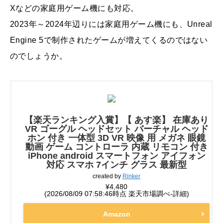
Xなどの家庭用ゲーム機にも対応。
2023年～2024年辺りには家庭用ゲーム機にも、Unreal
Engine 5で制作されたゲームが増えてくるのではない
のでしょうか。
【楽天ランキング入賞】【 あす楽】 在庫あり
VR ゴーグル ヘッドセット バーチャル ヘッド
ホン 付き 一体型 3D VR 映像 用 メガネ 眼鏡
動画 ゲーム コントローラ 内蔵 リモコン 付き
iPhone android スマートフォン アイフォン
対応 スマホ 7インチ グラス 最新型
created by
Rinker
¥4,480
(2026/08/09 07:58:46時点 楽天市場調べ-
詳細)
Amazon