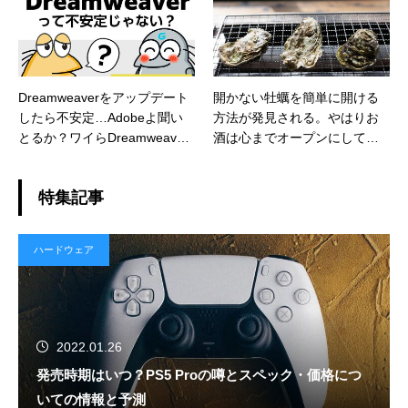
サッと回収できて衛生的、さ
らにコスパも良き
Dreamweaverをアップデート
開かない牡蠣を簡単に開ける
したら不安定…Adobeよ聞い
方法が発見される。やはりお
とるか？ワイらDreamweaver
酒は心までオープンにしてく
民の魂の叫びを！
れるようだ
特集記事
ハードウェア
2022.01.26
発売時期はいつ？PS5 Proの噂とスペック・価格につ
いての情報と予測