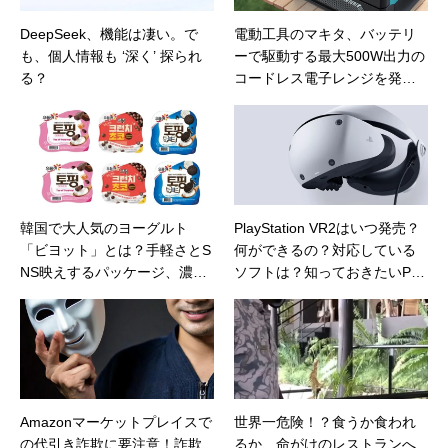
DeepSeek、機能は凄い。で
電動工具のマキタ、バッテリ
も、個人情報も ‘深く’ 探られ
ーで駆動する最大500W出力の
る？
コードレス電子レンジを発
売。これはアウトドアが捗り
そう
韓国で大人気のヨーグルト
PlayStation VR2はいつ発売？
「ビヨット」とは？手軽さとS
何ができるの？対応している
NS映えするパッケージ、濃厚
ソフトは？知っておきたいPS
クリーミーな口当たりが特徴
VR2の情報まとめ
Amazonマーケットプレイスで
世界一危険！？食うか食われ
の代引き詐欺に要注意！詐欺
るか、命がけのレストランへ