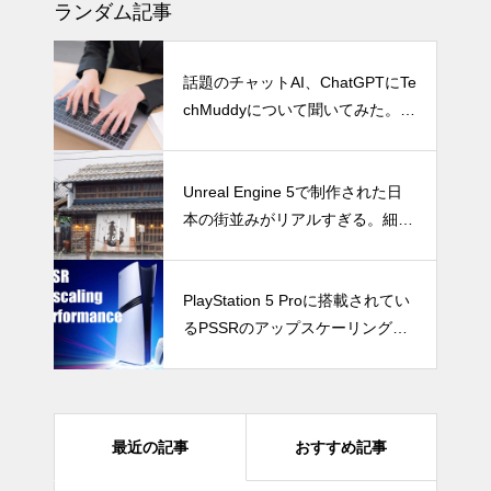
ランダム記事
話題のチャットAI、ChatGPTにTe
chMuddyについて聞いてみた。ち
なみにTechMuddyはゲームやテク
ノロジーに関するニュースやコラ
ムを配信している素敵なサイトで
Unreal Engine 5で制作された日
すよ
本の街並みがリアルすぎる。細部
まで作り込まれた映像はずっと眺
めていても飽きない。
PlayStation 5 Proに搭載されてい
るPSSRのアップスケーリング技
術は他を凌駕するのか？PS5 Pro
の技術力を考察
最近の記事
おすすめ記事