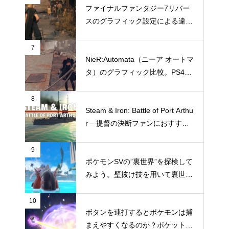
ファイナルファンタジー7リバー
スのグラフィック設定による違い
を比較。設定によりどう違いが出
るのか
7
NieR:Automata（ニーア オートマ
タ）のグラフィック比較。PS4と
Switchではどこまでグラフィック
に違いがあるのか
8
Steam & Iron: Battle of Port Arthu
r – 提督の決断ファンにおすすめ
したい“ガチ本格海戦シミュレー
ション”
9
ポケモンSVの”裏世界”を探検して
みよう。壁抜け技を用いて裏世界
へ行く方法
10
ボタンを連打するとポケモンは捕
まえやすくなるのか？ポケットモ