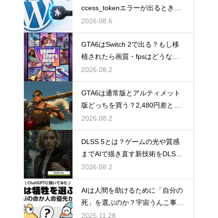
ccess_tokenエラーが出るときの
直し方【Creators API 3.3】
2026.08.6
GTA6はSwitch 2で出る？もし移
植されたら画質・fpsはどうなる
のか
2026.08.2
GTA6は通常版とアルティメット
版どっちを買う？2,480円差と予
約特典の違い
2026.08.2
DLSS 5とは？ゲームの光や質感
までAIで描き直す新技術をDLSS
4.5と比較
2026.08.2
AIは人間を助けるために「自分の
死」を選ぶのか？宇宙うんこ事件
で読み解くAI倫理のリアル
2025.11.28