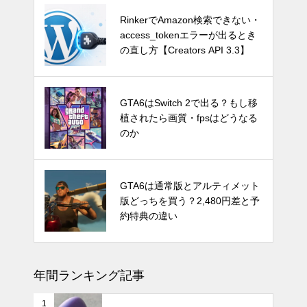
GTA6はSwitch 2で出る？もし移
RinkerでAmazon検索できない・
植されたら画質・fpsはどうなる
access_tokenエラーが出るとき
のか
の直し方【Creators API 3.3】
Switch Pro？新型Nintendo Switc
GTA6はSwitch 2で出る？もし移
hは2024年後半に発売か。アナリ
植されたら画質・fpsはどうなる
ストが予測
のか
発売時期はいつ？PS5 Proの噂と
GTA6は通常版とアルティメット
スペック・価格についての情報と
版どっちを買う？2,480円差と予
予測
約特典の違い
年間ランキング記事
1