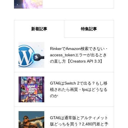
ンスター スカーレット・バイオ
レットで試してみた
新着記事
特集記事
RinkerでAmazon検索できない・
RinkerでAmazon検索できない・
access_tokenエラーが出るとき
access_tokenエラーが出るとき
の直し方【Creators API 3.3】
の直し方【Creators API 3.3】
GTA6はSwitch 2で出る？もし移
GTA6はSwitch 2で出る？もし移
植されたら画質・fpsはどうなる
植されたら画質・fpsはどうなる
のか
のか
GTA6は通常版とアルティメット
GTA6は通常版とアルティメット
版どっちを買う？2,480円差と予
版どっちを買う？2,480円差と予