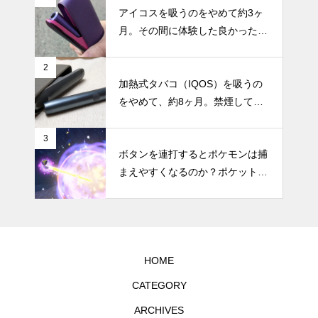
アイコスを吸うのをやめて約3ヶ
月。その間に体験した良かったこ
と・困ったことのまとめ
2
加熱式タバコ（IQOS）を吸うの
をやめて、約8ヶ月。禁煙してか
らの体調の変化やメリット・デメ
リットなどのまとめ
3
ボタンを連打するとポケモンは捕
まえやすくなるのか？ポケットモ
ンスター スカーレット・バイオ
レットで試してみた
HOME
CATEGORY
ARCHIVES