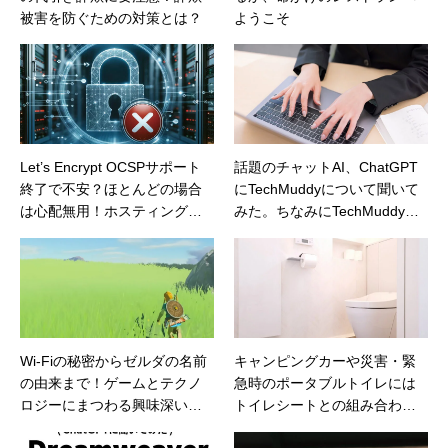
被害を防ぐための対策とは？
ようこそ
Let’s Encrypt OCSPサポート
話題のチャットAI、ChatGPT
終了で不安？ほとんどの場合
にTechMuddyについて聞いて
は心配無用！ホスティング業
みた。ちなみにTechMuddyは
者別の対応や必要な対策を紹
ゲームやテクノロジーに関す
介
るニュースやコラムを配信し
ている素敵なサイトですよ
Wi-Fiの秘密からゼルダの名前
キャンピングカーや災害・緊
の由来まで！ゲームとテクノ
急時のポータブルトイレには
ロジーにまつわる興味深いト
トイレシートとの組み合わせ
リビア
がオススメ。使い勝手もよく