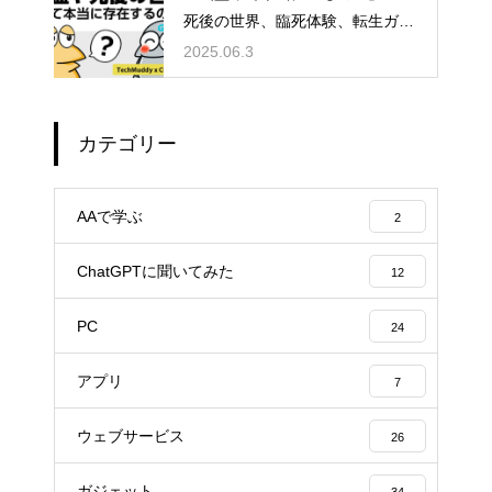
死後の世界、臨死体験、転生ガチ
ャ説まで真相に迫る雑談考察
2025.06.3
カテゴリー
AAで学ぶ
2
ChatGPTに聞いてみた
12
PC
24
アプリ
7
ウェブサービス
26
ガジェット
34