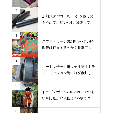
と・困ったことのまとめ
2
加熱式タバコ（IQOS）を吸うの
をやめて、約8ヶ月。禁煙してか
らの体調の変化やメリット・デメ
リットなどのまとめ
3
スプラトゥーン3に勝ちやすい時
間帯は存在するのか？勝率アップ
を狙うなら時間帯にもこだわって
みよう
4
オートマチック車は要注意！トラ
ンスミッション警告灯が点灯して
TechMuddy号大ピンチの巻
5
ドラゴンボールZ KAKAROTの違
いを比較。PS4版とPS5版でグラ
フィックやパフォーマンスはどこ
まで違いがでるのか
6