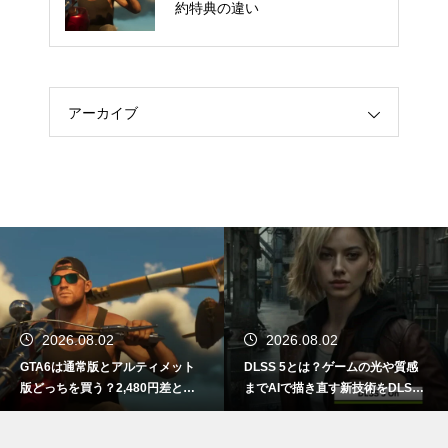
約特典の違い
約特典の違い
アーカイブ
2026.08.02
2026.08.02
GTA6は通常版とアルティメット
DLSS 5とは？ゲームの光や質感
版どっちを買う？2,480円差と予
までAIで描き直す新技術をDLSS
約特典の違い
4.5と比較