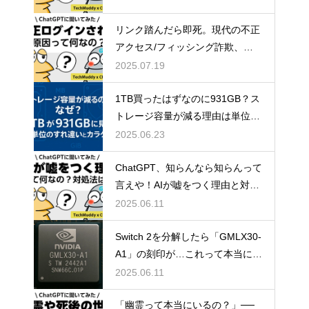
リンク踏んだら即死。現代の不正
アクセス/フィッシング詐欺、怖
すぎ問題。
2025.07.19
1TB買ったはずなのに931GB？ス
トレージ容量が減る理由は単位の
すれ違い
2025.06.23
ChatGPT、知らんなら知らんって
言えや！AIが嘘をつく理由と対策
方法について
2025.06.11
Switch 2を分解したら「GMLX30-
A1」の刻印が…これって本当にT
egraなの？
2025.06.11
「幽霊って本当にいるの？」──