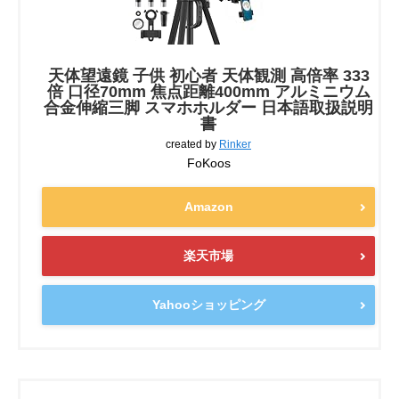
天体望遠鏡 子供 初心者 天体観測 高倍率 333
倍 口径70mm 焦点距離400mm アルミニウム
合金伸縮三脚 スマホホルダー 日本語取扱説明
書
created by
Rinker
FoKoos
Amazon
楽天市場
Yahooショッピング