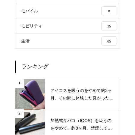
モバイル
8
モビリティ
15
生活
65
ランキング
1
アイコスを吸うのをやめて約3ヶ
月。その間に体験した良かったこ
と・困ったことのまとめ
2
加熱式タバコ（IQOS）を吸うの
をやめて、約8ヶ月。禁煙してか