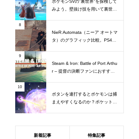
ポケモンSVの”裏世界”を探検して
みよう。壁抜け技を用いて裏世界
へ行く方法
8
NieR:Automata（ニーア オートマ
タ）のグラフィック比較。PS4と
Switchではどこまでグラフィック
に違いがあるのか
9
Steam & Iron: Battle of Port Arthu
r – 提督の決断ファンにおすすめ
したい“ガチ本格海戦シミュレー
ション”
10
ボタンを連打するとポケモンは捕
まえやすくなるのか？ポケットモ
ンスター スカーレット・バイオ
レットで試してみた
新着記事
特集記事