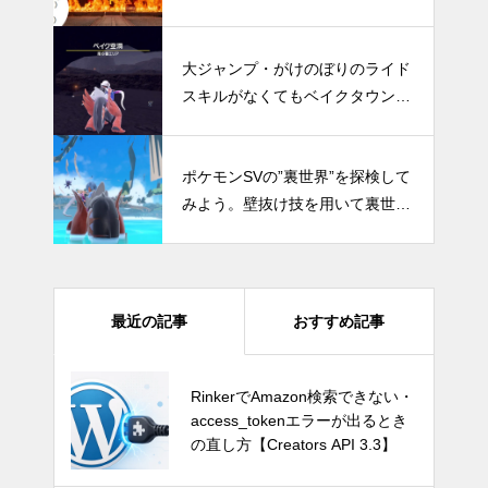
変』
大ジャンプ・がけのぼりのライド
スキルがなくてもベイクタウン途
中のベイク洞窟を無理やり突破で
きた話
ポケモンSVの”裏世界”を探検して
みよう。壁抜け技を用いて裏世界
へ行く方法
最近の記事
おすすめ記事
GTA6はSwitch 2で出る？もし移
RinkerでAmazon検索できない・
植されたら画質・fpsはどうなる
access_tokenエラーが出るとき
のか
の直し方【Creators API 3.3】