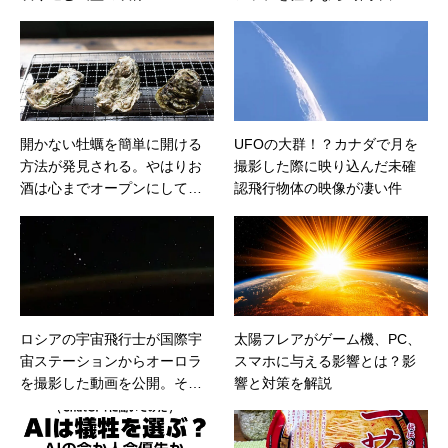
こだわってみよう
開かない牡蠣を簡単に開ける
UFOの大群！？カナダで月を
方法が発見される。やはりお
撮影した際に映り込んだ未確
酒は心までオープンにしてく
認飛行物体の映像が凄い件
れるようだ
ロシアの宇宙飛行士が国際宇
太陽フレアがゲーム機、PC、
宙ステーションからオーロラ
スマホに与える影響とは？影
を撮影した動画を公開。その
響と対策を解説
中にUFOが映っていると話題
に