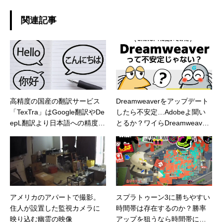
関連記事
高精度の国産の翻訳サービス
Dreamweaverをアップデート
「TexTra」はGoogle翻訳やDe
したら不安定…Adobeよ聞い
epL翻訳より日本語への精度が
とるか？ワイらDreamweaver
高く、かつ特許・製薬・金融
民の魂の叫びを！
など専門用語にも強い
アメリカのアパートで撮影。
スプラトゥーン3に勝ちやすい
住人が設置した監視カメラに
時間帯は存在するのか？勝率
映り込む幽霊の映像
アップを狙うなら時間帯にも