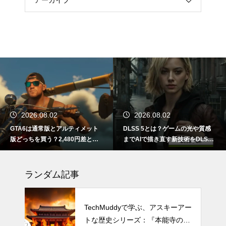
アーカイブ
2026.08.02
2026.08.02
GTA6は通常版とアルティメット
DLSS 5とは？ゲームの光や質感
版どっちを買う？2,480円差と予
までAIで描き直す新技術をDLSS
約特典の違い
4.5と比較
ランダム記事
TechMuddyで学ぶ、アスキーアー
トな歴史シリーズ：『本能寺の