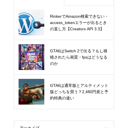
RinkerでAmazon検索できない・
RinkerでAmazon検索できない・
access_tokenエラーが出るとき
access_tokenエラーが出るとき
の直し方【Creators API 3.3】
の直し方【Creators API 3.3】
GTA6はSwitch 2で出る？もし移
GTA6はSwitch 2で出る？もし移
植されたら画質・fpsはどうなる
植されたら画質・fpsはどうなる
のか
のか
GTA6は通常版とアルティメット
GTA6は通常版とアルティメット
版どっちを買う？2,480円差と予
版どっちを買う？2,480円差と予
約特典の違い
約特典の違い