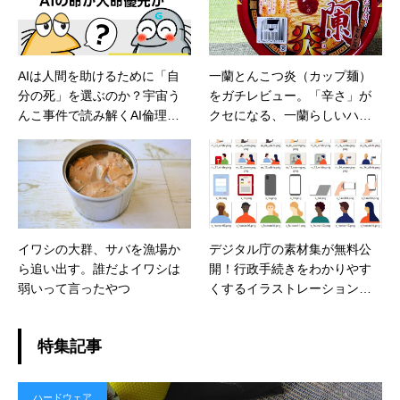
AIは人間を助けるために「自
一蘭とんこつ炎（カップ麺）
分の死」を選ぶのか？宇宙う
をガチレビュー。「辛さ」が
んこ事件で読み解くAI倫理の
クセになる、一蘭らしいハイ
リアル
クオリティな豚骨ラーメン。
味や特徴、通常の一蘭との違
いなども
イワシの大群、サバを漁場か
デジタル庁の素材集が無料公
ら追い出す。誰だよイワシは
開！行政手続きをわかりやす
弱いって言ったやつ
くするイラストレーション素
材とアイコン素材をチェック
しよう
特集記事
ハードウェア