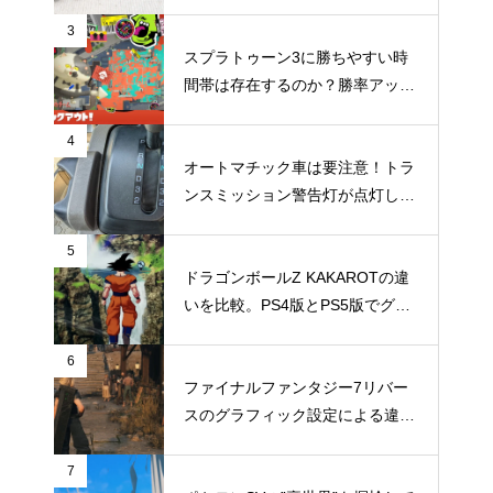
らの体調の変化やメリット・デメ
リットなどのまとめ
3
スプラトゥーン3に勝ちやすい時
間帯は存在するのか？勝率アップ
を狙うなら時間帯にもこだわって
みよう
4
オートマチック車は要注意！トラ
ンスミッション警告灯が点灯して
TechMuddy号大ピンチの巻
5
ドラゴンボールZ KAKAROTの違
いを比較。PS4版とPS5版でグラ
フィックやパフォーマンスはどこ
まで違いがでるのか
6
ファイナルファンタジー7リバー
スのグラフィック設定による違い
を比較。設定によりどう違いが出
るのか
7