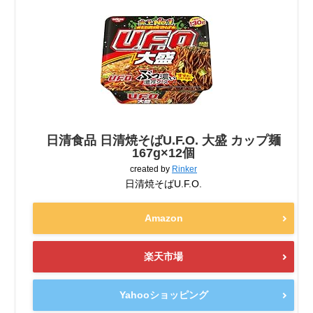
日清食品 日清焼そばU.F.O. 大盛 カップ麺
167g×12個
created by
Rinker
日清焼そばU.F.O.
Amazon
楽天市場
Yahooショッピング