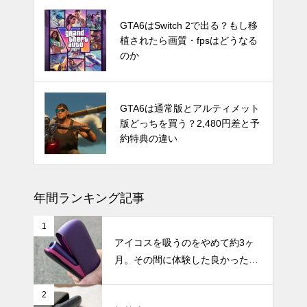
Switch Pro？新型Nintendo Switc
GTA6はSwitch 2で出る？もし移
hは2024年後半に発売か。アナリ
植されたら画質・fpsはどうなる
ストが予測
のか
発売時期はいつ？PS5 Proの噂と
GTA6は通常版とアルティメット
スペック・価格についての情報と
版どっちを買う？2,480円差と予
予測
約特典の違い
年間ランキング記事
1
アイコスを吸うのをやめて約3ヶ
月。その間に体験した良かったこ
と・困ったことのまとめ
2