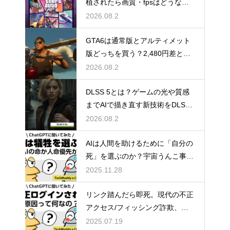
植されたら画質・fpsはどうなる
のか
2026.08.2
GTA6は通常版とアルティメット
版どっちを買う？2,480円差と予
約特典の違い
2026.08.2
DLSS 5とは？ゲームの光や質感
までAIで描き直す新技術をDLSS
4.5と比較
2026.08.2
AIは人間を助けるために「自分の
死」を選ぶのか？宇宙うんこ事件
で読み解くAI倫理のリアル
2025.11.28
リンク踏んだら即死。現代の不正
アクセス/フィッシング詐欺、怖
すぎ問題。
2025.07.19