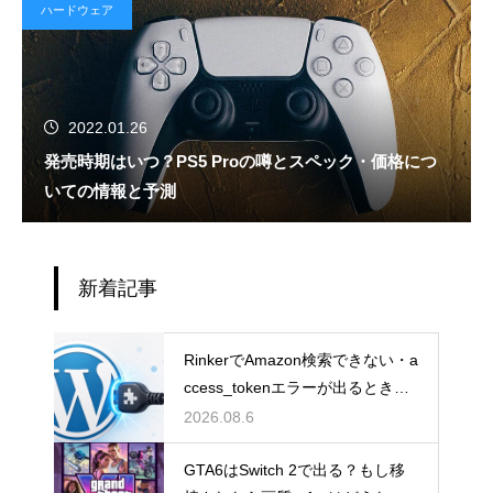
ハードウェア
2022.01.26
発売時期はいつ？PS5 Proの噂とスペック・価格につ
いての情報と予測
新着記事
RinkerでAmazon検索できない・a
ccess_tokenエラーが出るときの
直し方【Creators API 3.3】
2026.08.6
GTA6はSwitch 2で出る？もし移