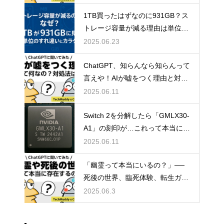
1TB買ったはずなのに931GB？ス
トレージ容量が減る理由は単位の
すれ違い
2025.06.23
ChatGPT、知らんなら知らんって
言えや！AIが嘘をつく理由と対策
方法について
2025.06.11
Switch 2を分解したら「GMLX30-
A1」の刻印が…これって本当にT
egraなの？
2025.06.11
「幽霊って本当にいるの？」──
死後の世界、臨死体験、転生ガチ
ャ説まで真相に迫る雑談考察
2025.06.3