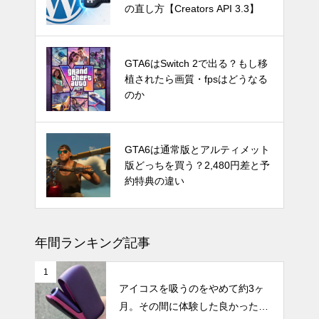
のか
の直し方【Creators API 3.3】
Switch Pro？新型Nintendo Switc
GTA6はSwitch 2で出る？もし移
hは2024年後半に発売か。アナリ
植されたら画質・fpsはどうなる
ストが予測
のか
発売時期はいつ？PS5 Proの噂と
GTA6は通常版とアルティメット
スペック・価格についての情報
版どっちを買う？2,480円差と予
と予測
約特典の違い
年間ランキング記事
1
アイコスを吸うのをやめて約3ヶ
月。その間に体験した良かったこ