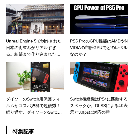
chで復活か？
Unreal Engine 5で制作された
PS5 ProのGPU性能はAMDやN
日本の街並みがリアルすぎ
VIDIAの市販GPUでどのレベル
る。細部まで作り込まれた映
なのか？
像はずっと眺めていても飽き
ない。
ダイソーのSwitch用保護フィ
Switch後継機はPS4に匹敵する
ルムがコスパ抜群で超優秀！
スペックか。DLSSによる4K表
繰り返す、ダイソーのSwitch
示と30fpsに対応の噂
用保護フィルムは超優秀だ！
特集記事