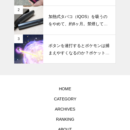
と・困ったことのまとめ
2
加熱式タバコ（IQOS）を吸うの
をやめて、約8ヶ月。禁煙してか
らの体調の変化やメリット・デメ
リットなどのまとめ
3
ボタンを連打するとポケモンは捕
まえやすくなるのか？ポケットモ
ンスター スカーレット・バイオ
レットで試してみた
HOME
CATEGORY
ARCHIVES
RANKING
ABOUT