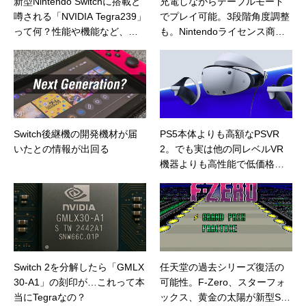
新型Nintendo Switchに搭載と
充電しながらテーブルモード
噂される「NVIDIA Tegra239」
でプレイ可能。3段階角度調整
って何？性能や機能など、も
も。Nintendoライセンス商
しSwitchに搭載されたらどう
品、HORIのNEWプレイスタン
なのかを予想
ドfor Nintendo Switchをレビュ
ー
Switch後継機の開発機材が届
PS5本体よりも高額なPSVR
いたとの情報が出回る
2。でも実は他の同レベルVR
機器よりも高性能で低価格な
良コスパVRだった
Switch 2を分解したら「GMLX
任天堂の過去シリーズ復活の
30-A1」の刻印が…これって本
可能性。F-Zero、スターフォ
当にTegraなの？
ックス、黄金の太陽が新型Swit