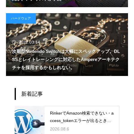
ハードウェア
2022.03.14
次期型Nintendo Switchは大幅にスペックアップ。DL
SSとレイトレーシングに対応したAmpereアーキテク
チャを採用するかもしれない。
新着記事
RinkerでAmazon検索できない・a
ccess_tokenエラーが出るときの
直し方【Creators API 3.3】
2026.08.6