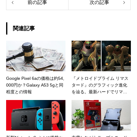
前の記事
次の記事
関連記事
Google Pixel 6aの価格は約54,
『メトロイドプライム リマス
000円か？Galaxy A53 5gと同
タード』のグラフィック進化
程度との情報
を辿る。最新ハードでリマス
ターされる本作のグラフィッ
クはどこまで進化しているの
か？GAMECUBE、Wii、Switc
hによるハード別比較