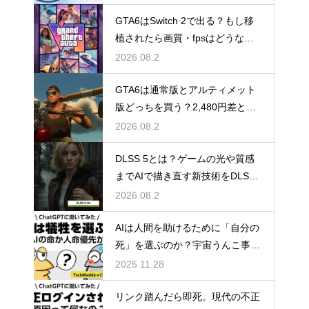
GTA6はSwitch 2で出る？もし移
植されたら画質・fpsはどうなる
のか
2026.08.2
GTA6は通常版とアルティメット
版どっちを買う？2,480円差と予
約特典の違い
2026.08.2
DLSS 5とは？ゲームの光や質感
までAIで描き直す新技術をDLSS
4.5と比較
2026.08.2
AIは人間を助けるために「自分の
死」を選ぶのか？宇宙うんこ事件
で読み解くAI倫理のリアル
2025.11.28
リンク踏んだら即死。現代の不正