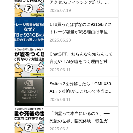
アクセス/フィッシング詐欺、怖
すぎ問題。
2025.07.19
1TB買ったはずなのに931GB？ス
トレージ容量が減る理由は単位の
すれ違い
2025.06.23
ChatGPT、知らんなら知らんって
言えや！AIが嘘をつく理由と対策
方法について
2025.06.11
Switch 2を分解したら「GMLX30-
A1」の刻印が…これって本当にT
egraなの？
2025.06.11
「幽霊って本当にいるの？」──
死後の世界、臨死体験、転生ガチ
ャ説まで真相に迫る雑談考察
2025.06.3