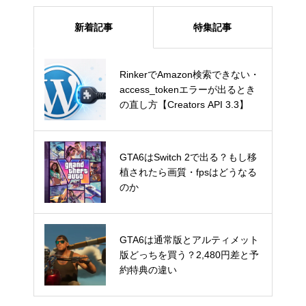
新着記事
特集記事
RinkerでAmazon検索できない・
RinkerでAmazon検索できない・
access_tokenエラーが出るとき
access_tokenエラーが出るとき
の直し方【Creators API 3.3】
の直し方【Creators API 3.3】
GTA6はSwitch 2で出る？もし移
GTA6はSwitch 2で出る？もし移
植されたら画質・fpsはどうなる
植されたら画質・fpsはどうなる
のか
のか
GTA6は通常版とアルティメット
GTA6は通常版とアルティメット
版どっちを買う？2,480円差と予
版どっちを買う？2,480円差と予
約特典の違い
約特典の違い