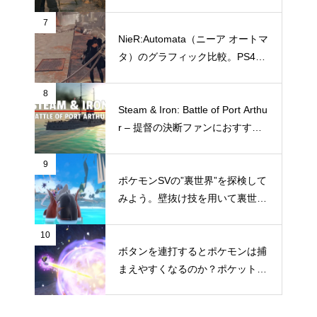
を比較。設定によりどう違いが出
るのか
7
NieR:Automata（ニーア オートマ
タ）のグラフィック比較。PS4と
Switchではどこまでグラフィック
に違いがあるのか
8
Steam & Iron: Battle of Port Arthu
r – 提督の決断ファンにおすすめ
したい“ガチ本格海戦シミュレー
ション”
9
ポケモンSVの”裏世界”を探検して
みよう。壁抜け技を用いて裏世界
へ行く方法
10
ボタンを連打するとポケモンは捕
まえやすくなるのか？ポケットモ
ンスター スカーレット・バイオ
レットで試してみた