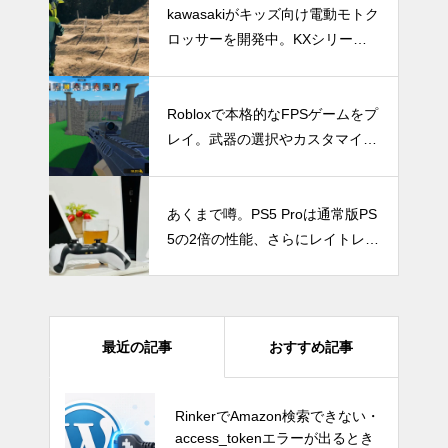
kawasakiがキッズ向け電動モトク
ロッサーを開発中。KXシリーズ
初の電動マシンとなるか。
Robloxで本格的なFPSゲームをプ
レイ。武器の選択やカスタマイズ
も可能な「Gunfight Arena」
あくまで噂。PS5 Proは通常版PS
5の2倍の性能、さらにレイトレー
シング性能は2.5倍！5nmのZen4
と独自アプコン技術を採用。発売
時期は2024年を予定。
最近の記事
おすすめ記事
GTA6はSwitch 2で出る？もし移
RinkerでAmazon検索できない・
植されたら画質・fpsはどうなる
access_tokenエラーが出るとき