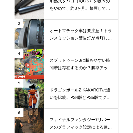
加熱式タバコ（IQOS）を吸うの
をやめて、約8ヶ月。禁煙してか
らの体調の変化やメリット・デメ
リットなどのまとめ
3
オートマチック車は要注意！トラ
ンスミッション警告灯が点灯して
TechMuddy号大ピンチの巻
4
スプラトゥーン3に勝ちやすい時
間帯は存在するのか？勝率アップ
を狙うなら時間帯にもこだわって
みよう
5
ドラゴンボールZ KAKAROTの違
いを比較。PS4版とPS5版でグラ
フィックやパフォーマンスはどこ
まで違いがでるのか
6
ファイナルファンタジー7リバー
スのグラフィック設定による違い