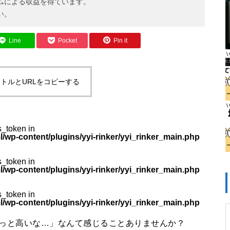
ムによる収益を得ています。
モンハンワイルズはSwitch 2で
い。
遊べる？対応の可能性と最新情
Line
Pocket
Pin it
報まとめ
トルとURLをコピーする
感
1TB買ったはずなのに931GB？
ストレージ容量が減る理由は単
位のすれ違い
s_token in
p-content/plugins/yyi-rinker/yyi_rinker_main.php
s_token in
p-content/plugins/yyi-rinker/yyi_rinker_main.php
Let’s Encrypt OCSPサポート終
了で不安？ほとんどの場合は心
s_token in
p-content/plugins/yyi-rinker/yyi_rinker_main.php
配無用！ホスティング業者別の
対応や必要な対策を紹介
ぱりちょっと高いな…」なんて感じることありませんか？