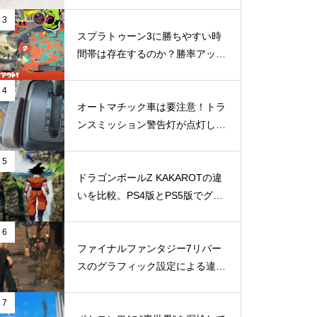
らの体調の変化やメリット・デメ
リットなどのまとめ
3
スプラトゥーン3に勝ちやすい時
間帯は存在するのか？勝率アップ
結局、新型Nintendo Switchはい
を狙うなら時間帯にもこだわって
つ発売されるの？噂される時期
みよう
4
やスペック、価格、互換性の詳
オートマチック車は要注意！トラ
ンスミッション警告灯が点灯して
細など
TechMuddy号大ピンチの巻
5
ドラゴンボールZ KAKAROTの違
IQOSを禁煙して約1年5ヶ月。
いを比較。PS4版とPS5版でグラ
禁煙のメリットとデメリット、
フィックやパフォーマンスはどこ
体調の変化や健康診断の結果な
まで違いがでるのか
6
ど
ファイナルファンタジー7リバー
スのグラフィック設定による違い
を比較。設定によりどう違いが出
GeForce RTX3070 8GBモデル
るのか
7
を16GBに魔改造した強者現