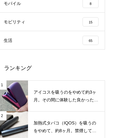
モバイル
8
モビリティ
Google Pixel 6aの価格は約54,0
15
00円か？Galaxy A53 5gと同程
度との情報
生活
65
ランキング
1
アイコスを吸うのをやめて約3ヶ
月。その間に体験した良かったこ
と・困ったことのまとめ
2
Switch2の転売対策に見る任天
加熱式タバコ（IQOS）を吸うの
堂の本気 国内版と海外版でどう
をやめて、約8ヶ月。禁煙してか
抑止するか