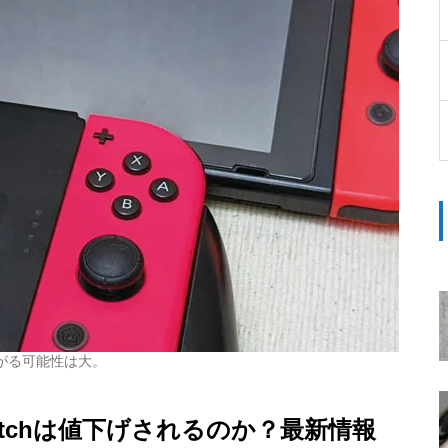
高価なゲーミングPCも周辺機器
も必要なし。ブラウザだけで気
軽にプレイできるNFT対応本格
FPSゲーム『ev.io』
Google Pixel 6aは2022年5月26
日に発表か？
下がる可能性は大。
Switch 2を分解したら「GMLX3
0-A1」の刻印が…これって本当
witchは値下げされるのか？最新情報
にTegraなの？