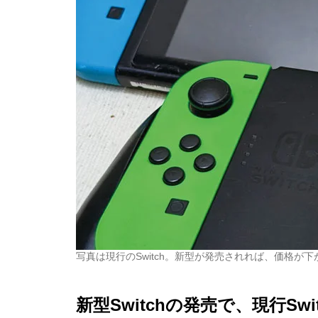
スプラトゥーンにそっくりなパ
クリゲーが登場。ブキを持った
キャラクターがインクに潜り、
塗り合う三人称視点シューター
Pixel 6aの詳細なベンチマーク
が報告される。しかし発売延期
は確実か
写真は現行のSwitch。新型が発売されれば、価格が
1TB買ったはずなのに931GB？
ストレージ容量が減る理由は単
新型Switchの発売で、現行S
位のすれ違い