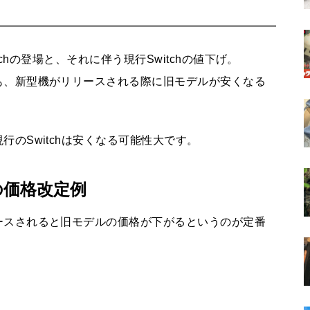
itchの登場と、それに伴う現行Switchの値下げ。
新型Nintendo Switchに搭載と噂
も、新型機がリリースされる際に旧モデルが安くなる
S
される「NVIDIA Tegra239」っ
て何？性能や機能など、もしSw
itchに搭載されたらどうなのか
のSwitchは安くなる可能性大です。
を予想
PS5 ProとゲーミングPCはどち
の価格改定例
らがお得？価格をはじめ、機能
面や日常での使い勝手から両者
ースされると旧モデルの価格が下がるというのが定番
を徹底比較
加熱式タバコ（IQOS）を吸う
のをやめて、約8ヶ月。禁煙し