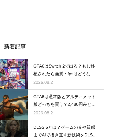
NVIDIA Reflex的な予測入力機能
が搭載されるかも？
DLSS 5とは？ゲームの光や質感ま
でAIで描き直す新技術をDLSS 4.5
と比較
【Smooth Motionとは？】NVID
1TB買ったはずなのに931GB？ス
新着記事
IAの新技術がRTX 40シリーズに
トレージ容量が減る理由は単位の
も適用！DLSS非対応ゲームで
すれ違い
GTA6はSwitch 2で出る？もし移
も高フレームレートを実現へ
植されたら画質・fpsはどうなる
のか
2026.08.2
Wi-Fiの秘密からゼルダの名前の
GTA6は通常版とアルティメット
由来まで！ゲームとテクノロジ
版どっちを買う？2,480円差と予
ーにまつわる興味深いトリビア
約特典の違い
2026.08.2
DLSS 5とは？ゲームの光や質感
までAIで描き直す新技術をDLSS