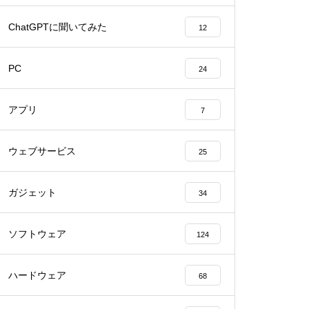
を予想
ChatGPTに聞いてみた
12
PlayStation 5 Proに搭載されて
いるPSSRのアップスケーリン
PC
24
グ技術は他を凌駕するのか？PS
5 Proの技術力を考察
アプリ
7
『FINAL FANTASY Ⅸ』が現代
ウェブサービス
25
の技術で蘇る!?Unreal Engine 5
で制作されたファンメイドのデ
ガジェット
34
モ映像がガチすぎる
ソフトウェア
124
Qualcommが2億ドルの収益ア
ップ？Samsung Galaxy S25にS
ハードウェア
68
napdragon 8 Eliteが独占搭載さ
れる理由