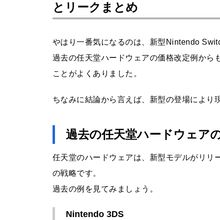
とリークまとめ
やはり一番気になるのは、新型Nintendo Sw
Qualcommが2億ドルの収益ア
過去の任天堂ハードウェアの価格改定例から
ップ？Samsung Galaxy S25に
ことがよくありました。
napdragon 8 Eliteが独占搭載さ
れる理由
ちなみに結論から言えば、新型の登場により現行
新型Nintendo Switchの性能・機
過去の任天堂ハードウェア
能の予測とここまでの噂まとめ
任天堂のハードウェアは、新型モデルがリリ
の戦略です。
過去の例を見てみましょう。
PS Vita 2の噂が再燃！ソニーが
Nintendo 3DS