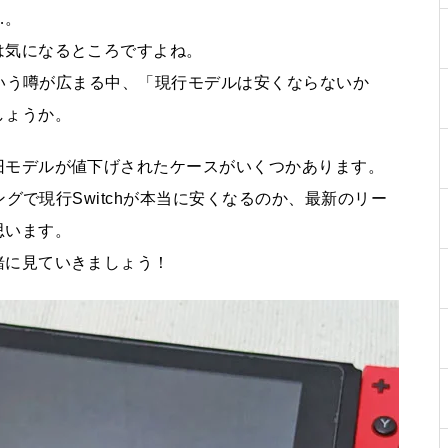
…。
量子コンピュータを使えば重た
は気になるところですよね。
いゲームも爆速でプレイ可能な
という噂が広まる中、「現行モデルは安くならないか
のか？量子コンピュータとは何
しょうか。
かをわかりやすく解説
旧モデルが値下げされたケースがいくつかあります。
ングで現行Switchが本当に安くなるのか、最新のリー
今だからこそプレイをオススメ
思います。
したい、FF8リマスター版の魅
力
緒に見ていきましょう！
DeepSeek、機能は凄い。で
も、個人情報も ‘深く’ 探られ
る？