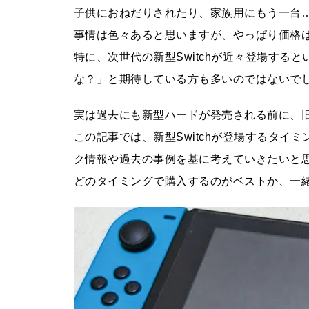
子供におねだりされたり、家族用にもう一台
スーパーコンピュータをゲーミ
事情は色々あると思いますが、やっぱり価格
ングPCとして使ったら、バチク
特に、次世代の新型Switchが近々登場する
ソ速くて重たいゲームも高画質
な？」と期待している方も多いのではないで
でサクサクプレイできるのか？
実は過去にも新型ハードが発売される前に、
この記事では、新型Switchが登場するタイミ
PS5 ProとゲーミングPCはどち
ク情報や過去の事例を基に考えていきたいと
らがお得？価格をはじめ、機能
面や日常での使い勝手から両者
どのタイミングで購入するのがベストか、一
を徹底比較
1TB買ったはずなのに931GB？
ストレージ容量が減る理由は単
位のすれ違い