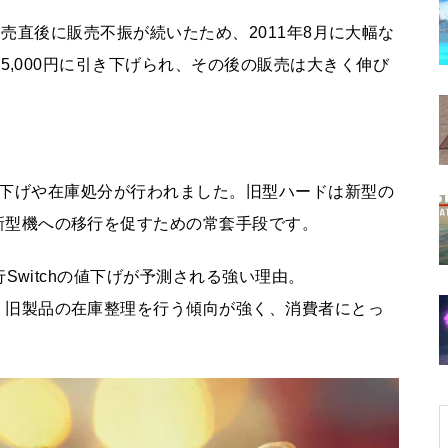
てからの体調の変化やメリッ
は、発売直後に販売不振が続いたため、2011年8月に大幅な
ト・デメリットなどのまとめ
15,000円に引き下げられ、その後の販売は大きく伸び
Adobe CCのファイル同期がサ
ービス提供終了！代替となるク
ラウドストレージも比較して紹
の引き下げや在庫処分が行われました。旧型ハードは新型の
介
新型機への移行を促すための常套手段です。
Adobe Creative Cloudで発生す
行Switchの値下げが予測される強い理由。
る「ファイルを同期できませ
、旧製品の在庫整理を行う傾向が強く、消費者にとっ
ん」問題への対処法。これを試
せば同期問題のエラーを解決で
きるかもしれない