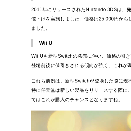
次世代モデルを開発中か？
2011年にリリースされたNintendo 3DS
値下げを実施しました。価格は25,000円から
ました。
リンク踏んだら即死。現代の不
Wii U
正アクセス/フィッシング詐欺、
怖すぎ問題。
Wii Uも新型Switchの発売に伴い、価格
登場前後に値引きされる傾向が強く、これが
スマホでじっくり楽しめる！コ
これら前例は、新型Switchが登場した際に現
ミカルなホラー系タワーディフ
特に任天堂は新しい製品をリリースする際に
ェンスゲーム、オバケドーム
てはこれが購入のチャンスとなりますね。
（Haunted Dorm）
#コンパスライブアリーナをレ