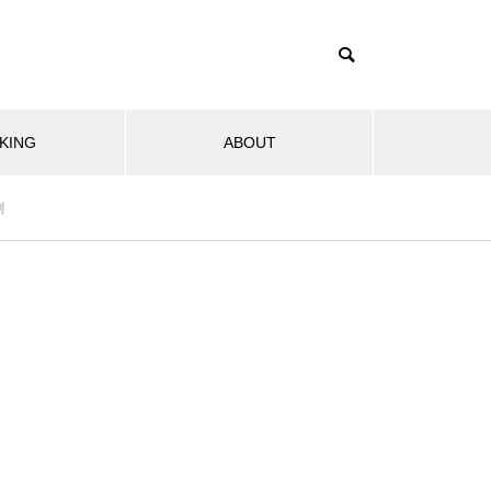
KING
ABOUT
測
ブサービス
モビリティ
生活
ソフトウェア
ハード
1TB買ったはずなのに931GB？
ストレージ容量が減る理由は単
2026.08.02
202
位のすれ違い
もし移
GTA6は通常版とアルティメット版
DLSS
なるの
どっちを買う？2,480円差と予約特
でAIで
典の違い
と比較
Nintendo Switch 2のJoy-Conに