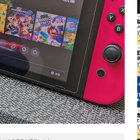
GTA6は通常版とアルティメッ
ト版どっちを買う？2,480円差
と予約特典の違い
Switch 2を分解したら「GMLX3
0-A1」の刻印が…これって本当
にTegraなの？
マリオカートの甲羅、もし実在
したらミサイル級の破壊力!?