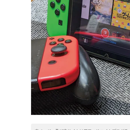
GTA6はSwitch 2で出る？もし移
植されたら画質・fpsはどうなる
のか
ChatGPT、知らんなら知らんっ
て言えや！AIが嘘をつく理由と
対策方法について
NotebookLMってどうなん？Go
ogle信者がChatGPTに詰め寄っ
た結果ｗｗｗ