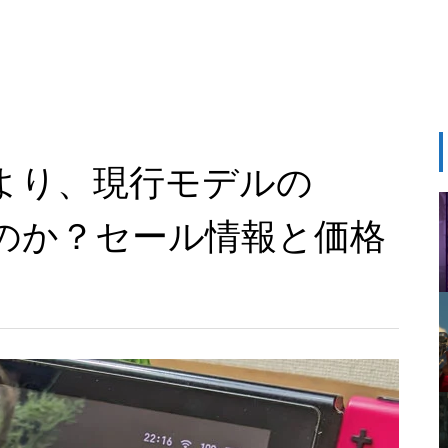
堂の本気 国内版と海外版でどう
抑止するか
GTA6は通常版とアルティメット
版どっちを買う？2,480円差と予
約特典の違い
モンハンワイルズはSwitch 2で
リンク踏んだら即死。現代の不正
遊べる？対応の可能性と最新情
場により、現行モデルの
アクセス/フィッシング詐欺、怖す
報まとめ
ぎ問題。
れるのか？セール情報と価格
Switch2に4Kテレビは必要なの
か？画質やパフォーマンス面か
ら色々と考えてみる