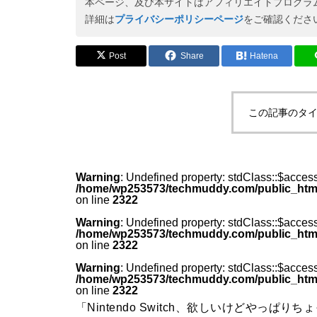
本ページ、及び本サイトはアフィリエイトプログラ
『ファイナルファンタジーVII
詳細は
プライバシーポリシーページ
をご確認くださ
リバース』PS5 Pro vs PC グラ
Post
Share
Hatena
フィック比較！どっちが綺麗で
快適？
この記事のタイ
DLSS 5とは？ゲームの光や質
までAIで描き直す新技術をDLS
S 4.5と比較
Warning
: Undefined property: stdClass::$acces
/home/wp253573/techmuddy.com/public_html/w
on line
2322
Warning
: Undefined property: stdClass::$acces
/home/wp253573/techmuddy.com/public_html/w
DLSS 4の全貌！RTX 40シリー
on line
2322
ズユーザーは恩恵を受けられる
Warning
: Undefined property: stdClass::$acces
/home/wp253573/techmuddy.com/public_html/w
のか？（30、20シリーズについ
on line
2322
ても併記）
「Nintendo Switch、欲しいけどやっ