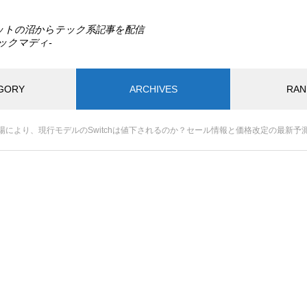
ットの沼からテック系記事を配信
GORY
ARCHIVES
RAN
最近の記事
の登場により、現行モデルのSwitchは値下されるのか？セール情報と価格改定の最新予
PC
モバイル
ガジェット
アプリ
ウェ
ードウェア
ハードウェア
DLSS 5とは？ゲームの光や質感
までAIで描き直す新技術をDLS
2025.06.23
2026.08.02
S 4.5と比較
TB買ったはずなのに931GB？ス
GTA6はSwitch 2で出る？
レージ容量が減る理由は単位の
植されたら画質・fpsはどう
れ違い
か
Switch2の転売対策に見る任天
おすすめページ