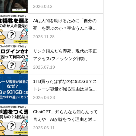
DLSS 5とは？ゲームの光や質感
4.5と比較
2026.08.2
までAIで描き直す新技術をDLS
S 4.5と比較
AIは人間を助けるために「自分の
死」を選ぶのか？宇宙うんこ事件
で読み解くAI倫理のリアル
2025.11.28
Dreamweaverをアップデートし
リンク踏んだら即死。現代の不正
たら不安定…Adobeよ聞いとる
アクセス/フィッシング詐欺、怖
か？ワイらDreamweaver民の魂
すぎ問題。
2025.07.19
の叫びを！
1TB買ったはずなのに931GB？ス
トレージ容量が減る理由は単位の
Nintendo Switch 2のJoy-Conに
すれ違い
2025.06.23
NVIDIA Reflex的な予測入力機能
ChatGPT、知らんなら知らんって
が搭載されるかも？
言えや！AIが嘘をつく理由と対策
方法について
2025.06.11