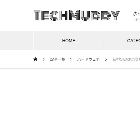
TechMuddy
ネ
HOME
CATE
記事一覧
ハードウェア
新型Switch
ハードウェア
ソフトウェア
ウェブサービス
ハ
GTA6はSwitch 2で出る？もし移
植されたら画質・fpsはどうなる
2025.07.19
のか
に「自分の
リンク踏んだら即死。現代の不正
1
んこ事件
アクセス/フィッシング詐欺、怖す
ト
アル
ぎ問題。
す
Switch 2を分解したら「GMLX3