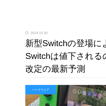
0-A1」の刻印が…これって本当
にTegraなの？
GTA6はSwitch 2で出る？もし移植
されたら画質・fpsはどうなるのか
『ファイナルファンタジーVII
2024.10.30
AIは人間を助けるために「自分の
リバース』PS5 Pro vs PC グラ
新型Switchの登
死」を選ぶのか？宇宙うんこ事件
フィック比較！どっちが綺麗で
で読み解くAI倫理のリアル
快適？
Switchは値下さ
改定の最新予測
【超ブラック？】NVIDIAさん、
DLSS開発のために6年間不眠不
休で働かせる
ハードウェア