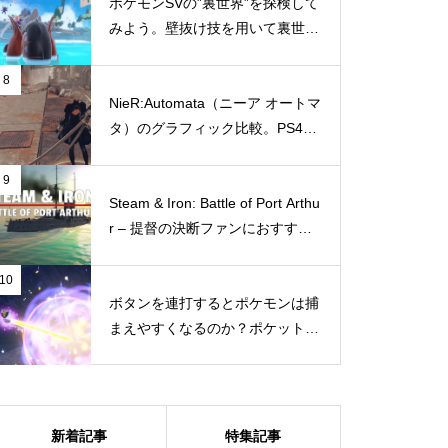
ポケモンSVの”裏世界”を探検して
る！もちろん16GBで認識さ
みよう。壁抜け技を用いて裏世界
れ、パフォーマンスも向上
へ行く方法
8
NieR:Automata（ニーア オートマ
DeepSeek、機能は凄い。で
タ）のグラフィック比較。PS4と
も、個人情報も ‘深く’ 探られ
Switchではどこまでグラフィック
る？
に違いがあるのか
9
Steam & Iron: Battle of Port Arthu
r – 提督の決断ファンにおすすめ
したい“ガチ本格海戦シミュレー
話題のチャットAI、ChatGPTに
ション”
10
TechMuddyについて聞いてみ
ボタンを連打するとポケモンは捕
まえやすくなるのか？ポケットモ
た。ちなみにTechMuddyはゲー
ンスター スカーレット・バイオ
ムやテクノロジーに関するニュ
レットで試してみた
ースやコラムを配信している素
敵なサイトですよ
新着記事
特集記事