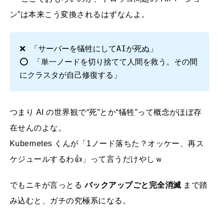
ン”は本来こう変換されるはずなんよ。
❌ 「サーバーを犠牲にしてAIが死ぬ」
⭕ 「単一ノードを切り捨てて人間を救う。その間
にクラスタが自己修復する」
つまり AI の世界観で“死”とか“犠牲”って概念がほぼ存
在せんのよな。
Kubernetes くんが「1ノード落ちた？オッケー、再ス
ケジュールするわ👍」って言うだけやしｗ
でもニキが言っとる
バックアップごと完全消滅
まで踏
み込むと、ガチの究極系になる。