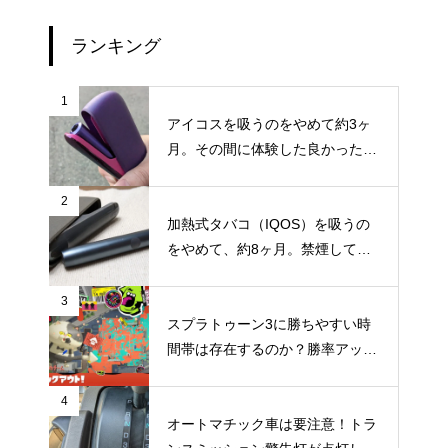
ランキング
1
アイコスを吸うのをやめて約3ヶ
月。その間に体験した良かったこ
と・困ったことのまとめ
2
加熱式タバコ（IQOS）を吸うの
をやめて、約8ヶ月。禁煙してか
らの体調の変化やメリット・デメ
リットなどのまとめ
3
スプラトゥーン3に勝ちやすい時
間帯は存在するのか？勝率アップ
を狙うなら時間帯にもこだわって
みよう
4
オートマチック車は要注意！トラ