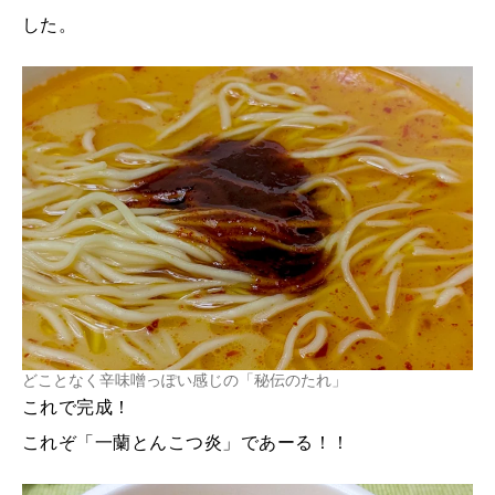
した。
どことなく辛味噌っぽい感じの「秘伝のたれ」
これで完成！
これぞ「一蘭とんこつ炎」であーる！！