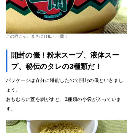
この柄こそ、まさにTHE・一蘭！
開封の儀！粉末スープ、液体スー
プ、秘伝のタレの3種類だ！
パッケージは存分に堪能したので開封の儀といきまし
ょう。
おもむろに蓋を剥がすと、3種類の小袋が入っていま
す。