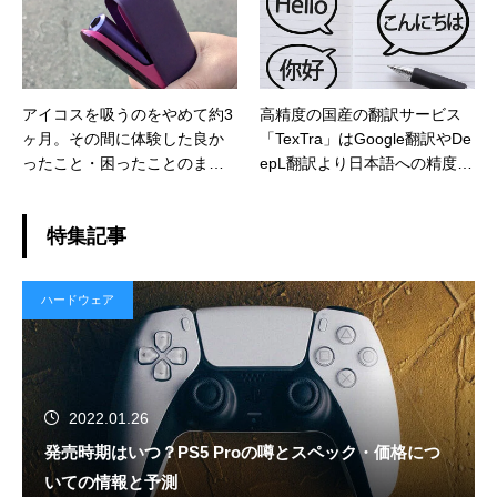
アイコスを吸うのをやめて約3
高精度の国産の翻訳サービス
ヶ月。その間に体験した良か
「TexTra」はGoogle翻訳やDe
ったこと・困ったことのまと
epL翻訳より日本語への精度が
め
高く、かつ特許・製薬・金融
など専門用語にも強い
特集記事
ハードウェア
2022.01.26
発売時期はいつ？PS5 Proの噂とスペック・価格につ
いての情報と予測