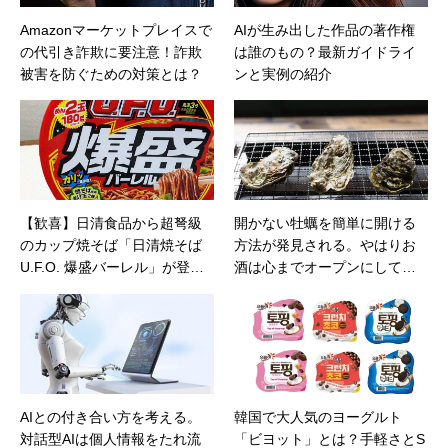
Amazonマーケットプレイスで
AIが生み出した作品の著作権
の代引き詐欺に要注意！詐欺
は誰のもの？最新ガイドライ
被害を防ぐための対策とは？
ンと実例の紹介
【歓喜】日清食品から超弩級
開かない牡蠣を簡単に開ける
のカップ焼そば「日清焼そば
方法が発見される。やはりお
U.F.O. 爆盛バーレル」が登
酒は心までオープンにしてく
場。さっそく食してみたが、
れるようだ
こいつは予想以上に爆盛だっ
た
AIとの付き合い方を考える。
韓国で大人気のヨーグルト
対話型AIは個人情報をたれ流
「ビヨット」とは？手軽さとS