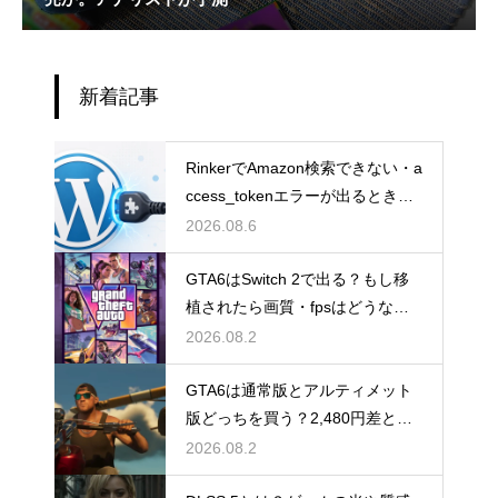
新着記事
RinkerでAmazon検索できない・a
ccess_tokenエラーが出るときの
直し方【Creators API 3.3】
2026.08.6
GTA6はSwitch 2で出る？もし移
植されたら画質・fpsはどうなる
のか
2026.08.2
GTA6は通常版とアルティメット
版どっちを買う？2,480円差と予
約特典の違い
2026.08.2