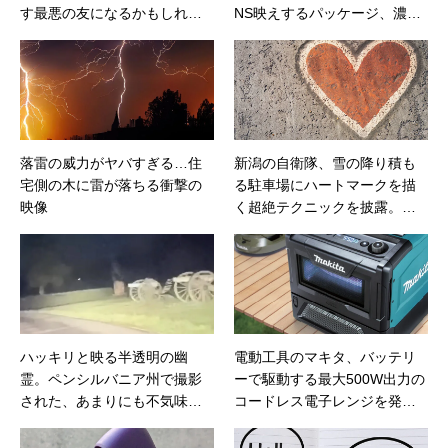
す最悪の友になるかもしれな
NS映えするパッケージ、濃厚
い
クリーミーな口当たりが特徴
落雷の威力がヤバすぎる…住
新潟の自衛隊、雪の降り積も
宅側の木に雷が落ちる衝撃の
る駐車場にハートマークを描
映像
く超絶テクニックを披露。こ
れは凄い。
ハッキリと映る半透明の幽
電動工具のマキタ、バッテリ
霊。ペンシルバニア州で撮影
ーで駆動する最大500W出力の
された、あまりにも不気味な
コードレス電子レンジを発
光景
売。これはアウトドアが捗り
そう