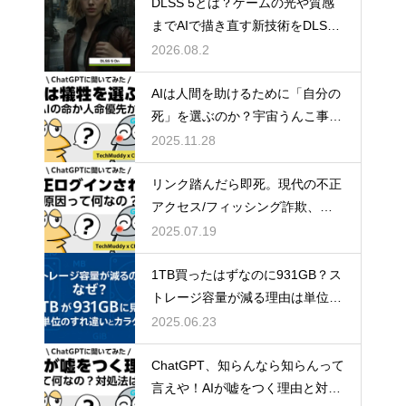
DLSS 5とは？ゲームの光や質感
までAIで描き直す新技術をDLSS
4.5と比較
2026.08.2
AIは人間を助けるために「自分の
死」を選ぶのか？宇宙うんこ事件
で読み解くAI倫理のリアル
2025.11.28
リンク踏んだら即死。現代の不正
アクセス/フィッシング詐欺、怖
すぎ問題。
2025.07.19
1TB買ったはずなのに931GB？ス
トレージ容量が減る理由は単位の
すれ違い
2025.06.23
ChatGPT、知らんなら知らんって
言えや！AIが嘘をつく理由と対策