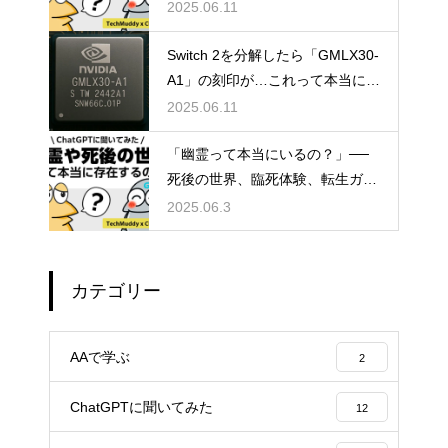
方法について
2025.06.11
Switch 2を分解したら「GMLX30-
A1」の刻印が…これって本当にT
egraなの？
2025.06.11
「幽霊って本当にいるの？」──
死後の世界、臨死体験、転生ガチ
ャ説まで真相に迫る雑談考察
2025.06.3
カテゴリー
AAで学ぶ
2
ChatGPTに聞いてみた
12