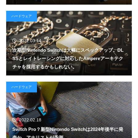
ハードウェア
2022.03.14
次期型Nintendo Switchは大幅にスペックアップ。DL
SSとレイトレーシングに対応したAmpereアーキテク
チャを採用するかもしれない。
ハードウェア
2022.02.18
Switch Pro？新型Nintendo Switchは2024年後半に発
売か。アナリストが予測