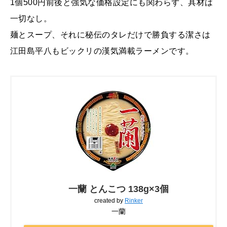
1個500円前後と強気な価格設定にも関わらず、具材は
一切なし。
麺とスープ、それに秘伝のタレだけで勝負する潔さは
江田島平八もビックリの漢気満載ラーメンです。
一蘭 とんこつ 138g×3個
created by
Rinker
一蘭