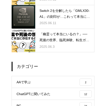
Switch 2を分解したら「GMLX30-
A1」の刻印が…これって本当にT
egraなの？
2025.06.11
「幽霊って本当にいるの？」──
死後の世界、臨死体験、転生ガチ
ャ説まで真相に迫る雑談考察
2025.06.3
カテゴリー
AAで学ぶ
2
ChatGPTに聞いてみた
12
PC
24