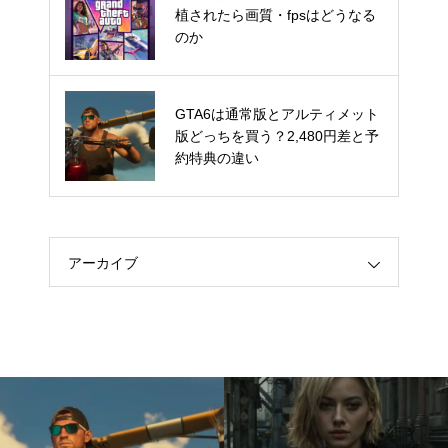
植されたら画質・fpsはどうなる
植されたら画質・fpsはどうなる
のか
のか
GTA6は通常版とアルティメット
GTA6は通常版とアルティメット
版どっちを買う？2,480円差と予
版どっちを買う？2,480円差と予
約特典の違い
約特典の違い
アーカイブ