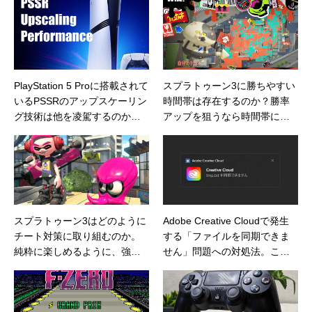
PlayStation 5 Proに搭載されて
スプラトゥーン3に勝ちやすい
いるPSSRのアップスケーリン
時間帯は存在するのか？勝率
グ技術は他を凌駕するのか？P
アップを狙うなら時間帯にも
S5 Proの技術力を考察
こだわってみよう
スプラトゥーン3はどのように
Adobe Creative Cloudで発生
チート対策に取り組むのか。
する「ファイルを同期できま
純粋に楽しめるように、強力
せん」問題への対処法。これ
なチート対策システムの導入
を試せば同期問題のエラーを
をお願いしたい
解決できるかもしれない