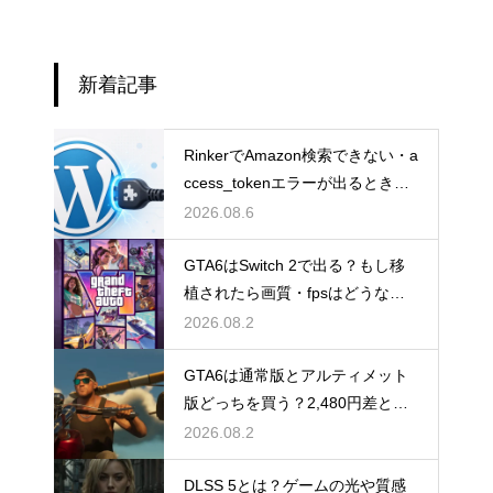
新着記事
RinkerでAmazon検索できない・a
ccess_tokenエラーが出るときの
直し方【Creators API 3.3】
2026.08.6
GTA6はSwitch 2で出る？もし移
植されたら画質・fpsはどうなる
のか
2026.08.2
GTA6は通常版とアルティメット
版どっちを買う？2,480円差と予
約特典の違い
2026.08.2
DLSS 5とは？ゲームの光や質感