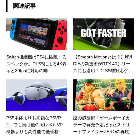
関連記事
Switch後継機はPS4に匹敵する
【Smooth Motionとは？】NVI
スペックか。DLSSによる4K表
DIAの新技術がRTX 40シリー
示と30fpsに対応の噂
ズにも適用！DLSS非対応ゲー
ムでも高フレームレートを実
現へ
PS5本体よりも高額なPSVR
謎の超技術！ゲームボーイカ
2。でも実は他の同レベルVR
ラーで発売予定だったストリ
機器よりも高性能で低価格な
ートファイターZEROの再現度
良コスパVRだった
がヤバすぎる