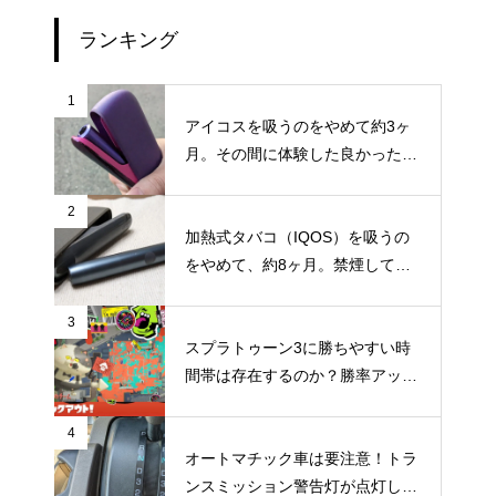
ランキング
1
アイコスを吸うのをやめて約3ヶ
月。その間に体験した良かったこ
と・困ったことのまとめ
2
加熱式タバコ（IQOS）を吸うの
をやめて、約8ヶ月。禁煙してか
らの体調の変化やメリット・デメ
リットなどのまとめ
3
スプラトゥーン3に勝ちやすい時
間帯は存在するのか？勝率アップ
を狙うなら時間帯にもこだわって
みよう
4
オートマチック車は要注意！トラ
ンスミッション警告灯が点灯して