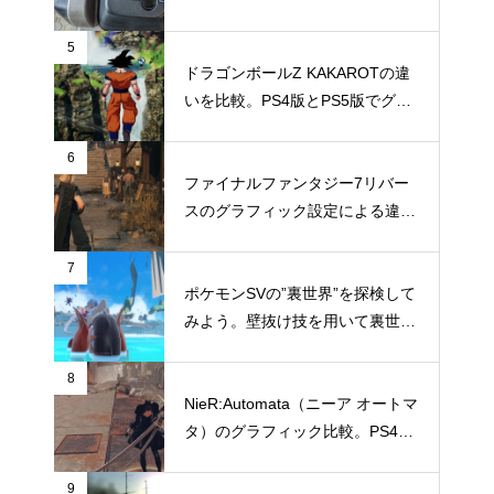
TechMuddy号大ピンチの巻
5
ドラゴンボールZ KAKAROTの違
いを比較。PS4版とPS5版でグラ
フィックやパフォーマンスはどこ
まで違いがでるのか
6
ファイナルファンタジー7リバー
スのグラフィック設定による違い
を比較。設定によりどう違いが出
るのか
7
ポケモンSVの”裏世界”を探検して
みよう。壁抜け技を用いて裏世界
へ行く方法
8
NieR:Automata（ニーア オートマ
タ）のグラフィック比較。PS4と
Switchではどこまでグラフィック
に違いがあるのか
9