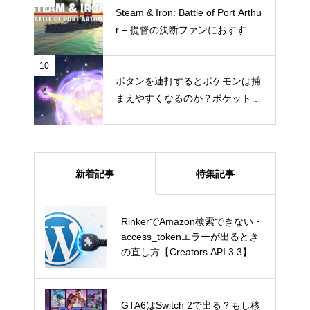
Steam & Iron: Battle of Port Arthu
r – 提督の決断ファンにおすすめ
したい“ガチ本格海戦シミュレー
ション”
10
ボタンを連打するとポケモンは捕
まえやすくなるのか？ポケットモ
ンスター スカーレット・バイオ
レットで試してみた
新着記事
特集記事
RinkerでAmazon検索できない・
RinkerでAmazon検索できない・
access_tokenエラーが出るとき
access_tokenエラーが出るとき
の直し方【Creators API 3.3】
の直し方【Creators API 3.3】
GTA6はSwitch 2で出る？もし移
GTA6はSwitch 2で出る？もし移