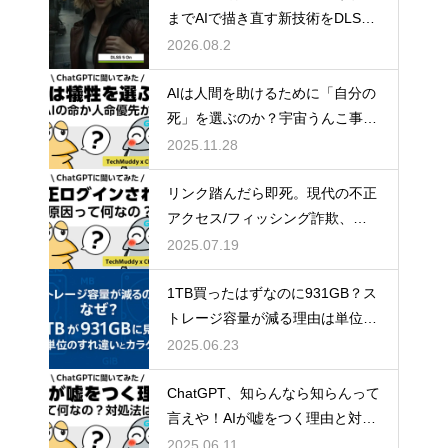
までAIで描き直す新技術をDLSS
4.5と比較
2026.08.2
AIは人間を助けるために「自分の
死」を選ぶのか？宇宙うんこ事件
で読み解くAI倫理のリアル
2025.11.28
リンク踏んだら即死。現代の不正
アクセス/フィッシング詐欺、怖
すぎ問題。
2025.07.19
1TB買ったはずなのに931GB？ス
トレージ容量が減る理由は単位の
すれ違い
2025.06.23
ChatGPT、知らんなら知らんって
言えや！AIが嘘をつく理由と対策
方法について
2025.06.11