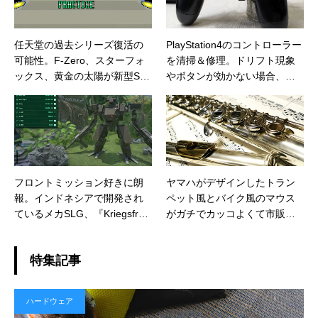
任天堂の過去シリーズ復活の
PlayStation4のコントローラー
可能性。F-Zero、スターフォ
を清掃＆修理。ドリフト現象
ックス、黄金の太陽が新型Swit
やボタンが効かない場合、ま
chで復活か？
ずは清掃してみよう
フロントミッション好きに朗
ヤマハがデザインしたトラン
報。インドネシアで開発され
ペット風とバイク風のマウス
ているメカSLG、『Kriegsfron
がガチでカッコよくて市販し
t Tactics』が、もの凄くフロン
て欲しいレベル
トミッションしてる
特集記事
ハードウェア