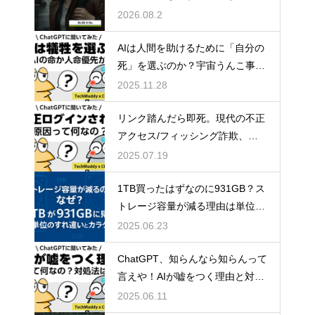
4.5と比較
2026.08.2
AIは人間を助けるために「自分の
死」を選ぶのか？宇宙うんこ事件
で読み解くAI倫理のリアル
2025.11.28
リンク踏んだら即死。現代の不正
アクセス/フィッシング詐欺、怖
すぎ問題。
2025.07.19
1TB買ったはずなのに931GB？ス
トレージ容量が減る理由は単位の
すれ違い
2025.06.23
ChatGPT、知らんなら知らんって
言えや！AIが嘘をつく理由と対策
方法について
2025.06.11