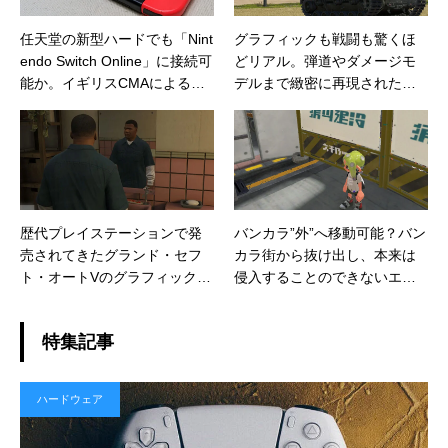
任天堂の新型ハードでも「Nint
グラフィックも戦闘も驚くほ
endo Switch Online」に接続可
どリアル。弾道やダメージモ
能か。イギリスCMAによる調
デルまで緻密に再現されたフ
査報告書に新型ハードと思わ
ォトリアルな戦車シミュレー
しき記述が見つかる
ションゲーム
歴代プレイステーションで発
バンカラ”外”へ移動可能？バン
売されてきたグランド・セフ
カラ街から抜け出し、本来は
ト・オートVのグラフィック、
侵入することのできないエリ
フレームレート、ロード時間
アに移動する方法が発見され
の比較動画が面白い。同じタ
る
特集記事
イトルでもハードでここまで
違いが出るのか
ハードウェア