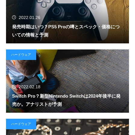
2022.01.26
発売時期はいつ？PS5 Proの噂とスペック・価格につ
いての情報と予測
ハードウェア
2022.02.18
Switch Pro？新型Nintendo Switchは2024年後半に発
売か。アナリストが予測
ハードウェア