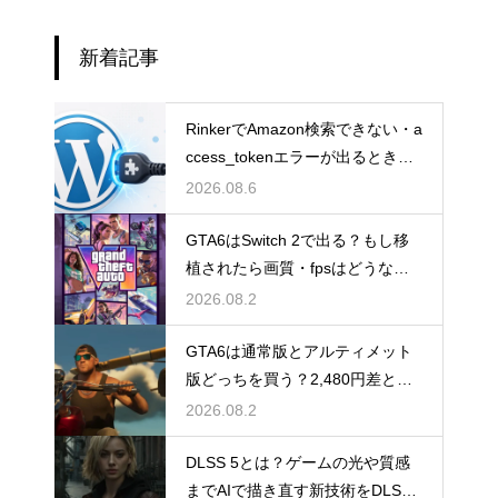
新着記事
RinkerでAmazon検索できない・a
ccess_tokenエラーが出るときの
直し方【Creators API 3.3】
2026.08.6
GTA6はSwitch 2で出る？もし移
植されたら画質・fpsはどうなる
のか
2026.08.2
GTA6は通常版とアルティメット
版どっちを買う？2,480円差と予
約特典の違い
2026.08.2
DLSS 5とは？ゲームの光や質感
までAIで描き直す新技術をDLSS