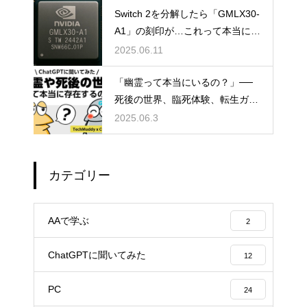
Switch 2を分解したら「GMLX30-
A1」の刻印が…これって本当にT
egraなの？
2025.06.11
「幽霊って本当にいるの？」──
死後の世界、臨死体験、転生ガチ
ャ説まで真相に迫る雑談考察
2025.06.3
カテゴリー
AAで学ぶ
2
ChatGPTに聞いてみた
12
PC
24