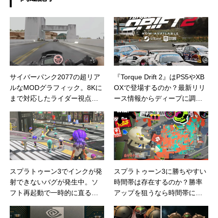
サイバーパンク2077の超リア
『Torque Drift 2』はPS5やXB
ルなMODグラフィック。8Kに
OXで登場するのか？最新リリ
まで対応したライダー視点か
ース情報からディープに調査
らの映像は必見！
してみた
スプラトゥーン3でインクが発
スプラトゥーン3に勝ちやすい
射できないバグが発生中。ソ
時間帯は存在するのか？勝率
フト再起動で一時的に直るよ
アップを狙うなら時間帯にも
うだが、アップデート修正待
こだわってみよう
ちか