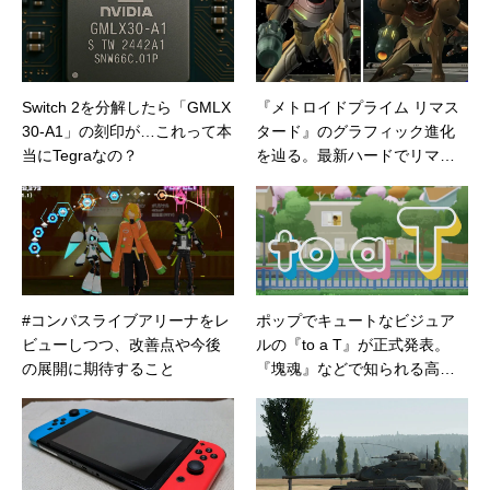
Switch 2を分解したら「GMLX
『メトロイドプライム リマス
30-A1」の刻印が…これって本
タード』のグラフィック進化
当にTegraなの？
を辿る。最新ハードでリマス
ターされる本作のグラフィッ
クはどこまで進化しているの
か？GAMECUBE、Wii、Switc
hによるハード別比較
#コンパスライブアリーナをレ
ポップでキュートなビジュア
ビューしつつ、改善点や今後
ルの『to a T』が正式発表。
の展開に期待すること
『塊魂』などで知られる高橋
氏の最新作