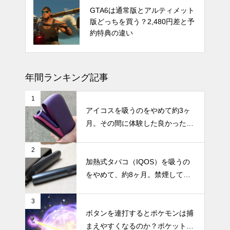
発売時期はいつ？PS5 Proの噂と
GTA6は通常版とアルティメット
スペック・価格についての情報と
版どっちを買う？2,480円差と予
予測
約特典の違い
年間ランキング記事
1
アイコスを吸うのをやめて約3ヶ
月。その間に体験した良かったこ
と・困ったことのまとめ
2
加熱式タバコ（IQOS）を吸うの
をやめて、約8ヶ月。禁煙してか
らの体調の変化やメリット・デメ
リットなどのまとめ
3
ボタンを連打するとポケモンは捕
まえやすくなるのか？ポケットモ