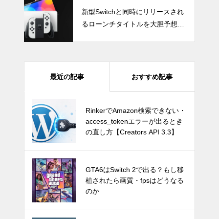
新型Switchと同時にリリースされ
るローンチタイトルを大胆予想！
人気シリーズの新作タイトルが
続々登場か！？
最近の記事
おすすめ記事
GTA6はSwitch 2で出る？もし移
RinkerでAmazon検索できない・
植されたら画質・fpsはどうなる
access_tokenエラーが出るとき
のか
の直し方【Creators API 3.3】
Switch Pro？新型Nintendo Switc
GTA6はSwitch 2で出る？もし移
hは2024年後半に発売か。アナリ
植されたら画質・fpsはどうなる
ストが予測
のか