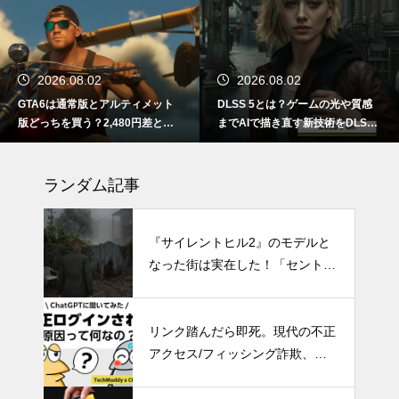
2026.08.02
2026.08.02
GTA6は通常版とアルティメット
DLSS 5とは？ゲームの光や質感
版どっちを買う？2,480円差と予
までAIで描き直す新技術をDLSS
約特典の違い
4.5と比較
ランダム記事
『サイレントヒル2』のモデルと
なった街は実在した！「セントラ
リア」の魅力とサイレントヒルと
の類似点
リンク踏んだら即死。現代の不正
アクセス/フィッシング詐欺、怖
すぎ問題。