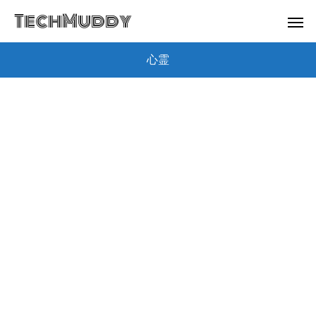
TechMuddy
心霊