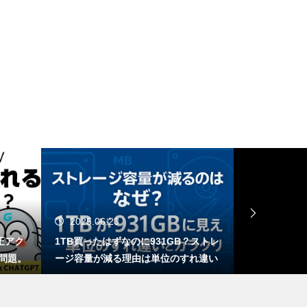
DLSS 5とは？ゲームの光や質感
までAIで描き直す新技術をDLS
S 4.5と比較
Dreamweaverをアップデートし
たら不安定…Adobeよ聞いとる
か？ワイらDreamweaver民の魂
の叫びを！
Nintendo Switch 2のJoy-Conに
2025.06.11
202
NVIDIA Reflex的な予測入力機能
1GB？ストレ
ChatGPT、知らんなら知らんって言え
Swit
が搭載されるかも？
位のすれ違い
や！AIが嘘をつく理由と対策方法につ
1」の
いて
の？