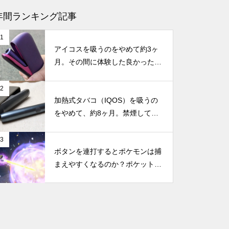
【Smooth Motionとは？】NVID
年間ランキング記事
IAの新技術がRTX 40シリーズに
1
も適用！DLSS非対応ゲームで
アイコスを吸うのをやめて約3ヶ
も高フレームレートを実現へ
月。その間に体験した良かったこ
と・困ったことのまとめ
2
【GTA6は30fps？】なぜ次世代
加熱式タバコ（IQOS）を吸うの
ゲームなのに60fpsじゃない
をやめて、約8ヶ月。禁煙してか
の？コンソール版とPC版のフレ
らの体調の変化やメリット・デメ
ームレートの違い
リットなどのまとめ
3
ボタンを連打するとポケモンは捕
まえやすくなるのか？ポケットモ
新型Nintendo Switchに搭載と噂
ンスター スカーレット・バイオ
される「NVIDIA Tegra239」っ
レットで試してみた
て何？性能や機能など、もしSw
itchに搭載されたらどうなのか