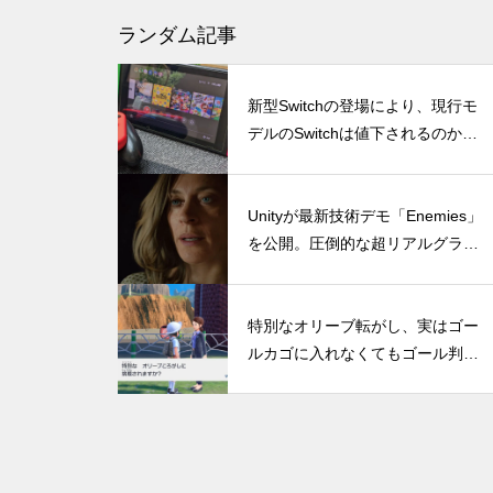
『ファイナルファンタジーVII
ランダム記事
リバース』PS5 Pro vs PC グラ
フィック比較！どっちが綺麗で
新型Switchの登場により、現行モ
快適？
デルのSwitchは値下されるのか？
セール情報と価格改定の最新予測
DLSS 5とは？ゲームの光や質
Unityが最新技術デモ「Enemies」
までAIで描き直す新技術をDLS
を公開。圧倒的な超リアルグラフ
S 4.5と比較
ィックにガチでビビる。完全に実
写じゃんこれ。
特別なオリーブ転がし、実はゴー
ルカゴに入れなくてもゴール判定
DLSS 4の全貌！RTX 40シリー
に。慎重に坂を登るよりも大幅に
ズユーザーは恩恵を受けられる
タイム短縮が可能
のか？（30、20シリーズについ
ても併記）