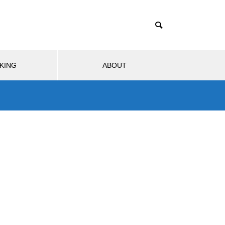
KING
ABOUT
ブサービス
モビリティ
生活
ハードウェア
1TB買ったはずなのに931GB？
ストレージ容量が減る理由は単
2026.08.02
位のすれ違い
931GB？ス
GTA6はSwitch 2で出る？もし移
理由は単位の
植されたら画質・fpsはどうなるの
か
Nintendo Switch 2のJoy-Conに