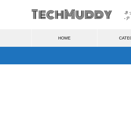
TechMuddy
ネ
HOME
CATE
ハードウェア
ソフトウェア
生活
GTA6はSwitch 2で出る？もし移
植されたら画質・fpsはどうなる
2025.11.28
のか
？ゲームの光や質感ま
AIは人間を助けるために「自分の
技術をDLSS 4.5
死」を選ぶのか？宇宙うんこ事件
で読み解くAI倫理のリアル
Switch 2を分解したら「GMLX3