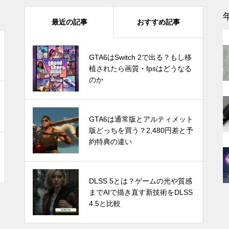
モンハンワイルズはSwitch 2で
最近の記事
おすすめ記事
遊べる？対応の可能性と最新情
報まとめ
GTA6はSwitch 2で出る？もし移
GTA6はSwitch 2で出る？もし移
植されたら画質・fpsはどうなる
植されたら画質・fpsはどうなる
のか
のか
感
1TB買ったはずなのに931GB？
ストレージ容量が減る理由は単
Switch Pro？新型Nintendo Switc
GTA6は通常版とアルティメット
位のすれ違い
hは2024年後半に発売か。アナリ
版どっちを買う？2,480円差と予
ストが予測
約特典の違い
Let’s Encrypt OCSPサポート終
発売時期はいつ？PS5 Proの噂と
DLSS 5とは？ゲームの光や質感
了で不安？ほとんどの場合は心
スペック・価格についての情報と
までAIで描き直す新技術をDLSS
配無用！ホスティング業者別の
予測
4.5と比較
対応や必要な対策を紹介