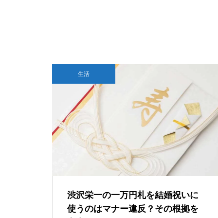
0-A1」の刻印が…これって本当
にTegraなの？
GTA6はSwitch 2で出る？もし移植
されたら画質・fpsはどうなるのか
『ファイナルファンタジーVII
AIは人間を助けるために「自分の
生活
リバース』PS5 Pro vs PC グラ
死」を選ぶのか？宇宙うんこ事件
フィック比較！どっちが綺麗で
で読み解くAI倫理のリアル
快適？
【超ブラック？】NVIDIAさん、
DLSS開発のために6年間不眠不
休で働かせる
渋沢栄一の一万円札を結婚祝いに
使うのはマナー違反？その根拠を