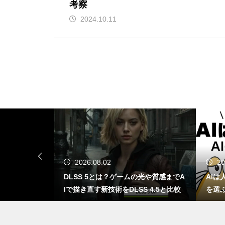
GTA6はSwitch 2で出る？もし移
考察
植されたら画質・fpsはどうなる
2024.10.11
のか
ChatGPT、知らんなら知らんっ
て言えや！AIが嘘をつく理由と
対策方法について
NotebookLMってどうなん？Go
2025.11.28
ogle信者がChatGPTに詰め寄っ
ゲームの光や質感までA
AIは人間を助けるために「自分の死」
た結果ｗｗｗ
DLSS 4.5と比較
を選ぶのか？宇宙うんこ事件で読み解
くAI倫理のリアル