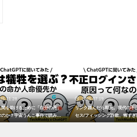
GTA6は通常版とアルティメッ
ト版どっちを買う？2,480円差
と予約特典の違い
Switch 2を分解したら「GMLX3
0-A1」の刻印が…これって本当
にTegraなの？
2025.07.19
2025.06.23
マリオカートの甲羅、もし実在
リンク踏んだら即死。現代の不正アク
1TB買ったはずなのに93
したらミサイル級の破壊力!?
セス/フィッシング詐欺、怖すぎ問題。
ージ容量が減る理由は単