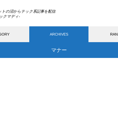
ットの沼からテック系記事を配信
GORY
ARCHIVES
RAN
マナー
最近の記事
PC
モバイル
ガジェット
アプリ
ウェ
ウェブサービス
ハードウェア
DLSS 5とは？ゲームの光や質感
までAIで描き直す新技術をDLS
2025.07.19
2025.06.23
S 4.5と比較
リンク踏んだら即死。現代の不正
1TB買ったはずなのに
アクセス/フィッシング詐欺、怖す
トレージ容量が減る
ぎ問題。
すれ違い
Switch2の転売対策に見る任天
おすすめページ