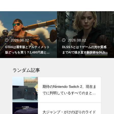
2026.08.02
2026.08.02
GTA6は通常版とアルティメット
DLSS 5とは？ゲームの光や質感
版どっちを買う？2,480円差と予
までAIで描き直す新技術をDLSS
約特典の違い
4.5と比較
ランダム記事
期待のNintendo Switch 2、現在ま
でに判明しているすべてのまと
め！スペック・タイトル・下位機
種も
大ジャンプ・がけのぼりのライド