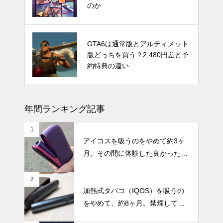
ストが予測
のか
発売時期はいつ？PS5 Proの噂と
GTA6は通常版とアルティメット
スペック・価格についての情報と
版どっちを買う？2,480円差と予
予測
約特典の違い
年間ランキング記事
1
アイコスを吸うのをやめて約3ヶ
月。その間に体験した良かったこ
と・困ったことのまとめ
2
加熱式タバコ（IQOS）を吸うの
をやめて、約8ヶ月。禁煙してか
らの体調の変化やメリット・デメ