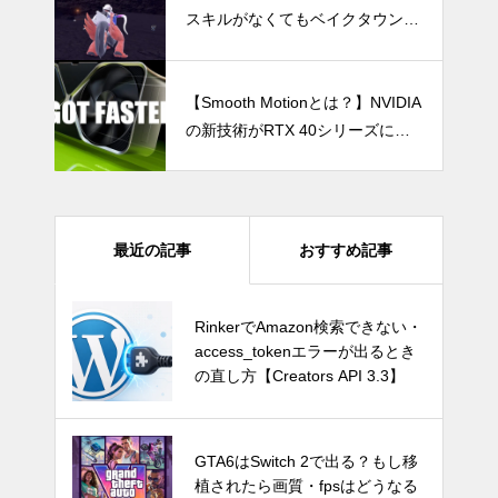
スキルがなくてもベイクタウン途
中のベイク洞窟を無理やり突破で
きた話
【Smooth Motionとは？】NVIDIA
の新技術がRTX 40シリーズにも
適用！DLSS非対応ゲームでも高
フレームレートを実現へ
最近の記事
おすすめ記事
GTA6はSwitch 2で出る？もし移
RinkerでAmazon検索できない・
植されたら画質・fpsはどうなる
access_tokenエラーが出るとき
のか
の直し方【Creators API 3.3】
Switch Pro？新型Nintendo Switc
GTA6はSwitch 2で出る？もし移
hは2024年後半に発売か。アナリ
植されたら画質・fpsはどうなる