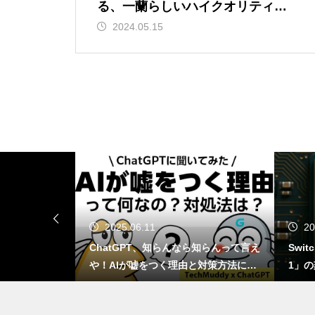
GTA6はSwitch 2で出る？もし移
る、一蘭らしいハイクオリティな
植されたら画質・fpsはどうなる
豚骨ラーメン。味や特徴、通常の
2024.05.15
のか
一蘭との違いなども
ChatGPT、知らんなら知らんっ
て言えや！AIが嘘をつく理由と
対策方法について
NotebookLMってどうなん？Go
2025.06.11
20
ogle信者がChatGPTに詰め寄っ
1GB？ストレ
ChatGPT、知らんなら知らんって言え
Swi
た結果ｗｗｗ
位のすれ違い
や！AIが嘘をつく理由と対策方法につ
1」の
いて
の？