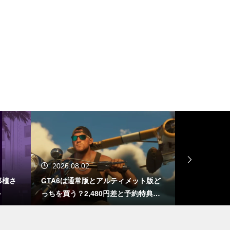
DLSS 5とは？ゲームの光や質感
までAIで描き直す新技術をDLS
S 4.5と比較
Dreamweaverをアップデートし
たら不安定…Adobeよ聞いとる
か？ワイらDreamweaver民の魂
の叫びを！
Nintendo Switch 2のJoy-Conに
2026.08.02
2026.08.
NVIDIA Reflex的な予測入力機能
移植さ
GTA6は通常版とアルティメット版ど
DLSS 5と
が搭載されるかも？
か
っちを買う？2,480円差と予約特典の
Iで描き直す新
違い