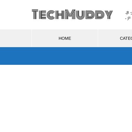
TechMuddy
ネ
HOME
CATE
ハードウェア
ソフトウェア
ハードウェア
ソ
GTA6はSwitch 2で出る？もし移
植されたら画質・fpsはどうなる
2026.08.02
2
のか
1GB？ス
GTA6はSwitch 2で出る？もし移
GT
は単位の
植されたら画質・fpsはどうなるの
どっ
か
典の
Switch 2を分解したら「GMLX3