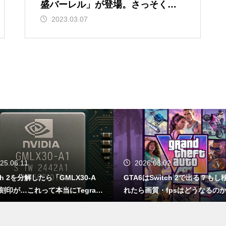
GTA6は通常版とアルティメッ
盛バーレル」が登場。さっそく食
ト版どっちを買う？2,480円差
してみたが、こいつは予想以上に
2023.03.07
と予約特典の違い
爆盛だった
Switch 2を分解したら「GMLX3
0-A1」の刻印が…これって本当
にTegraなの？
25.06.11
2026.08.02
マリオカートの甲羅、もし実在
tch 2を分解したら「GMLX30-A
GTA6はSwitch 2で出る？もし
したらミサイル級の破壊力!?
刻印が…これって本当にTegraな
れたら画質・fpsはどうなるの