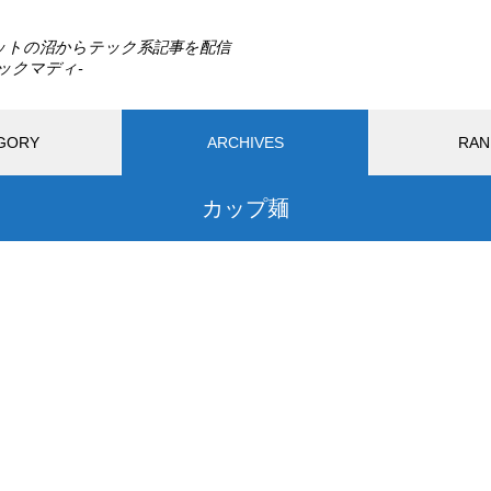
ットの沼からテック系記事を配信
GORY
ARCHIVES
RAN
カップ麺
最近の記事
PC
モバイル
ガジェット
アプリ
ウェ
フトウェア
ハードウェア
DLSS 5とは？ゲームの光や質感
までAIで描き直す新技術をDLS
026.08.02
2026.08.02
S 4.5と比較
A6は通常版とアルティメット版
DLSS 5とは？ゲームの光や
ちを買う？2,480円差と予約特
でAIで描き直す新技術をDLSS 
違い
と比較
Switch2の転売対策に見る任天
おすすめページ