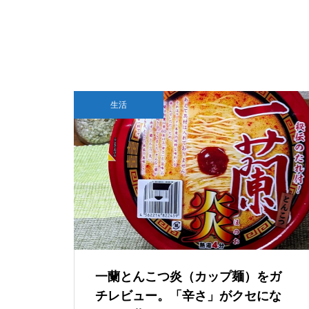
0-A1」の刻印が…これって本当
にTegraなの？
GTA6はSwitch 2で出る？もし移植
されたら画質・fpsはどうなるのか
『ファイナルファンタジーVII
AIは人間を助けるために「自分の
生活
リバース』PS5 Pro vs PC グラ
死」を選ぶのか？宇宙うんこ事件
フィック比較！どっちが綺麗で
で読み解くAI倫理のリアル
快適？
【超ブラック？】NVIDIAさん、
DLSS開発のために6年間不眠不
休で働かせる
一蘭とんこつ炎（カップ麺）をガ
チレビュー。「辛さ」がクセにな