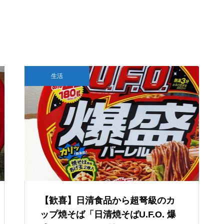
堂の本気 国内版と海外版でどう
抑止するか
GTA6は通常版とアルティメット
版どっちを買う？2,480円差と予
約特典の違い
モンハンワイルズはSwitch 2で
リンク踏んだら即死。現代の不正
生活
遊べる？対応の可能性と最新情
アクセス/フィッシング詐欺、怖す
報まとめ
ぎ問題。
Switch2に4Kテレビは必要なの
か？画質やパフォーマンス面か
ら色々と考えてみる
【歓喜】日清食品から超弩級のカ
ップ焼そば「日清焼そばU.F.O. 爆