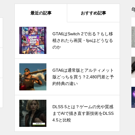
モンハンワイルズはSwitch 2で
最近の記事
おすすめ記事
遊べる？対応の可能性と最新情
報まとめ
GTA6はSwitch 2で出る？もし移
GTA6はSwitch 2で出る？もし移
植されたら画質・fpsはどうなる
植されたら画質・fpsはどうなる
のか
のか
感
1TB買ったはずなのに931GB？
ストレージ容量が減る理由は単
Switch Pro？新型Nintendo Switc
GTA6は通常版とアルティメット
位のすれ違い
hは2024年後半に発売か。アナリ
版どっちを買う？2,480円差と予
ストが予測
約特典の違い
Let’s Encrypt OCSPサポート終
発売時期はいつ？PS5 Proの噂と
DLSS 5とは？ゲームの光や質感
了で不安？ほとんどの場合は心
スペック・価格についての情報と
までAIで描き直す新技術をDLSS
配無用！ホスティング業者別の
予測
4.5と比較
対応や必要な対策を紹介