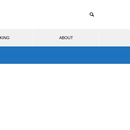
KING
ABOUT
ブサービス
モビリティ
生活
生活
ウェブサ
1TB買ったはずなのに931GB？
ストレージ容量が減る理由は単
2025.11.28
2025
位のすれ違い
質感ま
AIは人間を助けるために「自分の
リンク踏
4.5
死」を選ぶのか？宇宙うんこ事件
アクセス
で読み解くAI倫理のリアル
ぎ問題。
Nintendo Switch 2のJoy-Conに