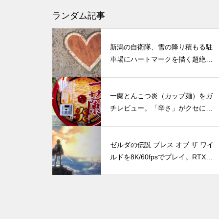
『ファイナルファンタジーVII
ランダム記事
リバース』PS5 Pro vs PC グラ
フィック比較！どっちが綺麗で
新潟の自衛隊、雪の降り積もる駐
快適？
車場にハートマークを描く超絶テ
クニックを披露。これは凄い。
DLSS 5とは？ゲームの光や質
一蘭とんこつ炎（カップ麺）をガ
までAIで描き直す新技術をDLS
チレビュー。「辛さ」がクセにな
S 4.5と比較
る、一蘭らしいハイクオリティな
豚骨ラーメン。味や特徴、通常の
ゼルダの伝説 ブレス オブ ザ ワイ
一蘭との違いなども
ルドを8K/60fpsでプレイ。RTX40
DLSS 4の全貌！RTX 40シリー
90とレイトレーシングで表現され
ズユーザーは恩恵を受けられる
た美しきハイラル
のか？（30、20シリーズについ
ても併記）