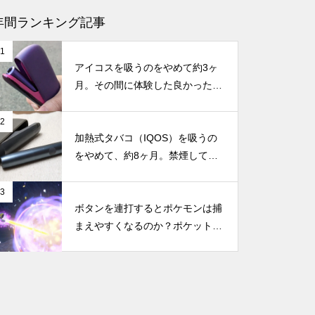
【Smooth Motionとは？】NVID
年間ランキング記事
IAの新技術がRTX 40シリーズに
1
も適用！DLSS非対応ゲームで
アイコスを吸うのをやめて約3ヶ
も高フレームレートを実現へ
月。その間に体験した良かったこ
と・困ったことのまとめ
2
【GTA6は30fps？】なぜ次世代
加熱式タバコ（IQOS）を吸うの
ゲームなのに60fpsじゃない
をやめて、約8ヶ月。禁煙してか
の？コンソール版とPC版のフレ
らの体調の変化やメリット・デメ
ームレートの違い
リットなどのまとめ
3
ボタンを連打するとポケモンは捕
まえやすくなるのか？ポケットモ
新型Nintendo Switchに搭載と噂
ンスター スカーレット・バイオ
される「NVIDIA Tegra239」っ
レットで試してみた
て何？性能や機能など、もしSw
itchに搭載されたらどうなのか