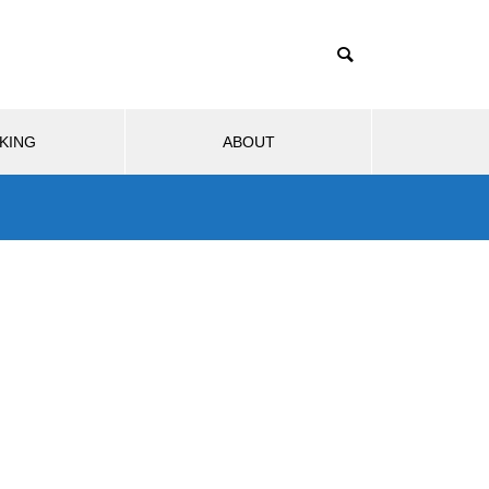
KING
ABOUT
ブサービス
モビリティ
生活
ウェブサービス
ソフトウ
1TB買ったはずなのに931GB？
ストレージ容量が減る理由は単
2025.07.19
2026
位のすれ違い
分の
リンク踏んだら即死。現代の不正
Rinke
事件
アクセス/フィッシング詐欺、怖す
ccess
ぎ問題。
直し方【Cr
Nintendo Switch 2のJoy-Conに