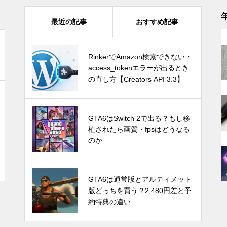
『ファイナルファンタジーVII
最近の記事
おすすめ記事
能
リバース』PS5 Pro vs PC グラ
フィック比較！どっちが綺麗で
快適？
GTA6はSwitch 2で出る？もし移
RinkerでAmazon検索できない・
植されたら画質・fpsはどうなる
access_tokenエラーが出るとき
のか
の直し方【Creators API 3.3】
感
1TB買ったはずなのに931GB？
ストレージ容量が減る理由は単
Switch Pro？新型Nintendo Switc
GTA6はSwitch 2で出る？もし移
位のすれ違い
hは2024年後半に発売か。アナリ
植されたら画質・fpsはどうなる
ストが予測
のか
Let’s Encrypt OCSPサポート終
発売時期はいつ？PS5 Proの噂と
GTA6は通常版とアルティメット
了で不安？ほとんどの場合は心
スペック・価格についての情報と
版どっちを買う？2,480円差と予
配無用！ホスティング業者別の
予測
約特典の違い
対応や必要な対策を紹介