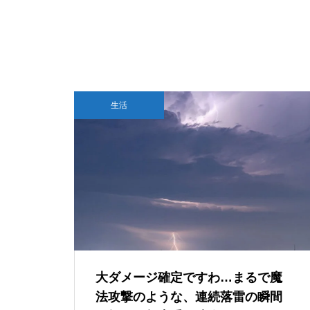
0-A1」の刻印が…これって本当
にTegraなの？
RinkerでAmazon検索できない・a
ccess_tokenエラーが出るときの
直し方【Creators API 3.3】
『ファイナルファンタジーVII
DLSS 5とは？ゲームの光や質感ま
生活
リバース』PS5 Pro vs PC グラ
でAIで描き直す新技術をDLSS 4.5
フィック比較！どっちが綺麗で
と比較
快適？
【超ブラック？】NVIDIAさん、
DLSS開発のために6年間不眠不
休で働かせる
大ダメージ確定ですわ…まるで魔
法攻撃のような、連続落雷の瞬間