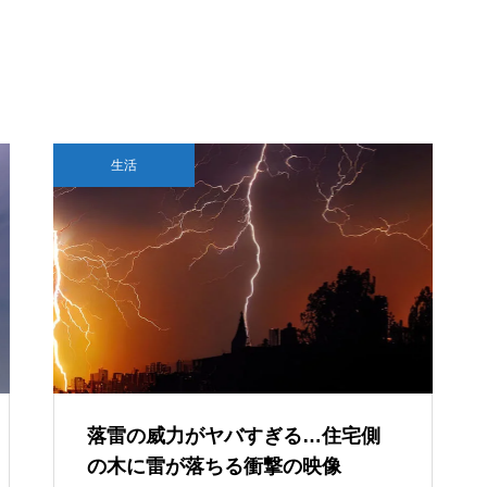
堂の本気 国内版と海外版でどう
抑止するか
GTA6はSwitch 2で出る？もし移植
されたら画質・fpsはどうなるのか
モンハンワイルズはSwitch 2で
AIは人間を助けるために「自分の
生活
遊べる？対応の可能性と最新情
死」を選ぶのか？宇宙うんこ事件
報まとめ
で読み解くAI倫理のリアル
Switch2に4Kテレビは必要なの
か？画質やパフォーマンス面か
ら色々と考えてみる
落雷の威力がヤバすぎる…住宅側
の木に雷が落ちる衝撃の映像