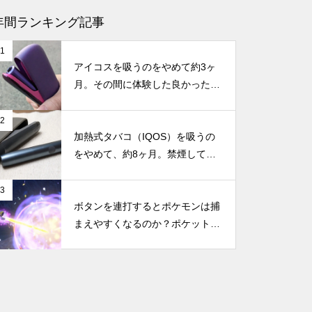
モンハンワイルズはSwitch 2で
年間ランキング記事
遊べる？対応の可能性と最新情
1
報まとめ
アイコスを吸うのをやめて約3ヶ
月。その間に体験した良かったこ
と・困ったことのまとめ
2
【GTA6は30fps？】なぜ次世代
加熱式タバコ（IQOS）を吸うの
ゲームなのに60fpsじゃない
をやめて、約8ヶ月。禁煙してか
の？コンソール版とPC版のフレ
らの体調の変化やメリット・デメ
ームレートの違い
リットなどのまとめ
3
ボタンを連打するとポケモンは捕
まえやすくなるのか？ポケットモ
新型Nintendo Switchに搭載と噂
ンスター スカーレット・バイオ
される「NVIDIA Tegra239」っ
レットで試してみた
て何？性能や機能など、もしSw
itchに搭載されたらどうなのか