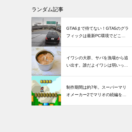
Nintendo Switch 2のJoy-Conに
ランダム記事
NVIDIA Reflex的な予測入力機
が搭載されるかも？
GTA6まで待てない！GTA5のグラ
フィックは最新PC環境でどこま
で進化したのか
DLSS 5とは？ゲームの光や質
イワシの大群、サバを漁場から追
までAIで描き直す新技術をDLS
い出す。誰だよイワシは弱いって
S 4.5と比較
言ったやつ
制作期間は約7年。スーパーマリ
オメーカー2でマリオの続編をイ
DLSS 4の全貌！RTX 40シリー
メージした超大作「スーパーマリ
ズユーザーは恩恵を受けられる
オブラザーズ5」が公式のような
のか？（30、20シリーズについ
クオリティ
ても併記）