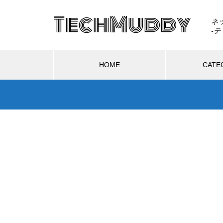
TechMuddy
ネ
HOME
CATE
ハードウェア
ソフトウェア
ソフトウェア
ハ
GTA6はSwitch 2で出る？もし移
植されたら画質・fpsはどうなる
2026.08.02
2
のか
る？もし移
GTA6は通常版とアルティメット版
DL
どうなるの
どっちを買う？2,480円差と予約特
でA
典の違い
と比
Switch 2を分解したら「GMLX3