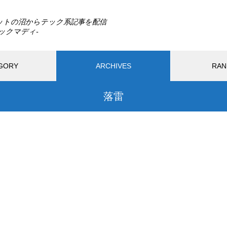
ットの沼からテック系記事を配信
GORY
ARCHIVES
RAN
落雷
最近の記事
PC
モバイル
ガジェット
アプリ
ウェ
ードウェア
生活
DLSS 5とは？ゲームの光や質感
までAIで描き直す新技術をDLS
026.08.02
2025.11.28
S 4.5と比較
SS 5とは？ゲームの光や質感ま
AIは人間を助けるために「自
Iで描き直す新技術をDLSS 4.5
死」を選ぶのか？宇宙うんこ
較
で読み解くAI倫理のリアル
Switch2の転売対策に見る任天
おすすめページ