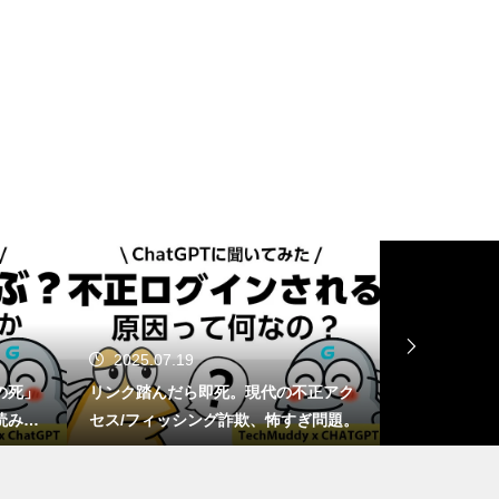
GTA6は通常版とアルティメッ
ト版どっちを買う？2,480円差
と予約特典の違い
Switch 2を分解したら「GMLX3
0-A1」の刻印が…これって本当
にTegraなの？
2025.07.19
2025.06.
マリオカートの甲羅、もし実在
の死」
リンク踏んだら即死。現代の不正アク
1TB買ったは
したらミサイル級の破壊力!?
読み解
セス/フィッシング詐欺、怖すぎ問題。
ージ容量が減