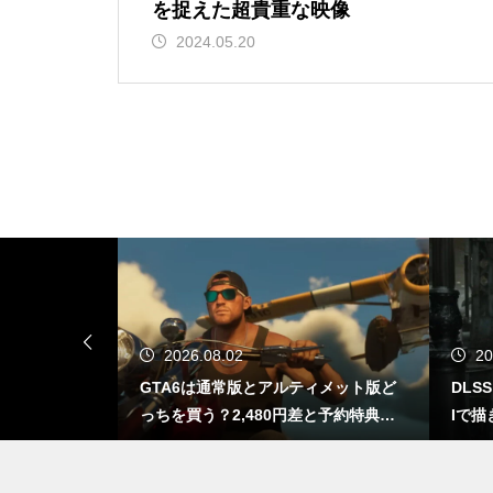
RinkerでAmazon検索できな
を捉えた超貴重な映像
い・access_tokenエラーが出る
2024.05.20
ときの直し方【Creators API 3.
3】
DLSS 5とは？ゲームの光や質
までAIで描き直す新技術をDLS
S 4.5と比較
Dreamweaverをアップデートし
2026.08.02
20
たら不安定…Adobeよ聞いとる
出る？もし移植さ
GTA6は通常版とアルティメット版ど
DLS
か？ワイらDreamweaver民の魂
なるのか
っちを買う？2,480円差と予約特典の
Iで描
の叫びを！
違い