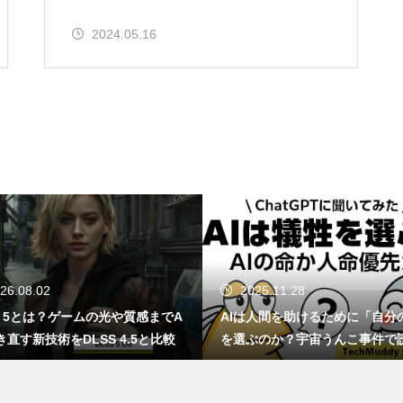
GTA6はSwitch 2で出る？もし移
植されたら画質・fpsはどうなる
2024.05.16
のか
感
ChatGPT、知らんなら知らんっ
て言えや！AIが嘘をつく理由と
対策方法について
NotebookLMってどうなん？Go
26.08.02
2025.11.28
ogle信者がChatGPTに詰め寄っ
S 5とは？ゲームの光や質感までA
AIは人間を助けるために「自分
た結果ｗｗｗ
き直す新技術をDLSS 4.5と比較
を選ぶのか？宇宙うんこ事件で
くAI倫理のリアル