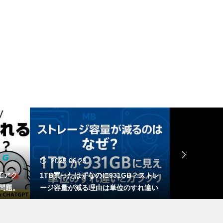
DLSS 5とは？ゲームの光や質感
までAIで描き直す新技術をDLS
S 4.5と比較
Dreamweaverをアップデートし
たら不安定…Adobeよ聞いとる
か？ワイらDreamweaver民の魂
の叫びを！
Nintendo Switch 2のJoy-Conに
2025.06.11
NVIDIA Reflex的な予測入力機能
931GB？ストレ
ChatGPT、知らんなら知らんって言え
S
が搭載されるかも？
は単位のすれ違い
や！AIが嘘をつく理由と対策方法につ
1
いて
の