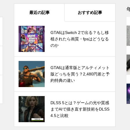
モンハンワイルズはSwitch 2で
最近の記事
おすすめ記事
遊べる？対応の可能性と最新情
報まとめ
GTA6はSwitch 2で出る？もし移
GTA6はSwitch 2で出る？もし移
植されたら画質・fpsはどうなる
植されたら画質・fpsはどうなる
のか
のか
感
1TB買ったはずなのに931GB？
ストレージ容量が減る理由は単
Switch Pro？新型Nintendo Switc
GTA6は通常版とアルティメット
位のすれ違い
hは2024年後半に発売か。アナリ
版どっちを買う？2,480円差と予
ストが予測
約特典の違い
Let’s Encrypt OCSPサポート終
発売時期はいつ？PS5 Proの噂と
DLSS 5とは？ゲームの光や質感
了で不安？ほとんどの場合は心
スペック・価格についての情報と
までAIで描き直す新技術をDLSS
配無用！ホスティング業者別の
予測
4.5と比較
対応や必要な対策を紹介