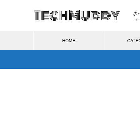
TechMuddy
ネ
HOME
CATE
ハードウェア
ソフトウェア
ェア
生活
GTA6はSwitch 2で出る？もし移
植されたら画質・fpsはどうなる
08.02
2025.11.28
のか
5とは？ゲームの光や質感ま
AIは人間を助けるために「自分の
き直す新技術をDLSS 4.5
死」を選ぶのか？宇宙うんこ事件
で読み解くAI倫理のリアル
Switch 2を分解したら「GMLX3