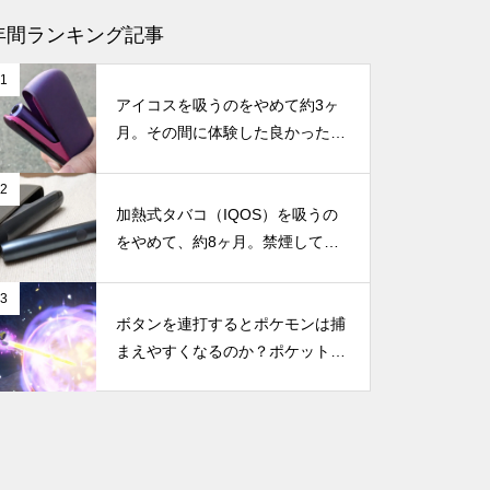
【Smooth Motionとは？】NVID
年間ランキング記事
IAの新技術がRTX 40シリーズに
1
も適用！DLSS非対応ゲームで
アイコスを吸うのをやめて約3ヶ
も高フレームレートを実現へ
月。その間に体験した良かったこ
と・困ったことのまとめ
2
【GTA6は30fps？】なぜ次世代
加熱式タバコ（IQOS）を吸うの
ゲームなのに60fpsじゃない
をやめて、約8ヶ月。禁煙してか
の？コンソール版とPC版のフレ
らの体調の変化やメリット・デメ
ームレートの違い
リットなどのまとめ
3
ボタンを連打するとポケモンは捕
まえやすくなるのか？ポケットモ
新型Nintendo Switchに搭載と噂
ンスター スカーレット・バイオ
される「NVIDIA Tegra239」っ
レットで試してみた
て何？性能や機能など、もしSw
itchに搭載されたらどうなのか