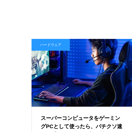
0-A1」の刻印が…これって本当
にTegraなの？
GTA6はSwitch 2で出る？もし移植
されたら画質・fpsはどうなるのか
『ファイナルファンタジーVII
AIは人間を助けるために「自分の
ハードウェア
リバース』PS5 Pro vs PC グラ
死」を選ぶのか？宇宙うんこ事件
フィック比較！どっちが綺麗で
で読み解くAI倫理のリアル
快適？
【超ブラック？】NVIDIAさん、
DLSS開発のために6年間不眠不
休で働かせる
スーパーコンピュータをゲーミン
グPCとして使ったら、バチクソ速