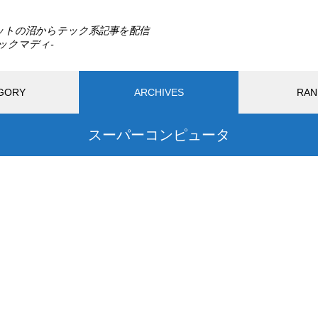
ットの沼からテック系記事を配信
GORY
ARCHIVES
RAN
スーパーコンピュータ
最近の記事
PC
モバイル
ガジェット
アプリ
ウェ
ウェブサービス
ハードウェア
DLSS 5とは？ゲームの光や質感
までAIで描き直す新技術をDLS
2025.07.19
2025.06.2
S 4.5と比較
リンク踏んだら即死。現代の不正
1TB買ったは
アクセス/フィッシング詐欺、怖す
トレージ容量
ぎ問題。
すれ違い
Switch2の転売対策に見る任天
おすすめページ