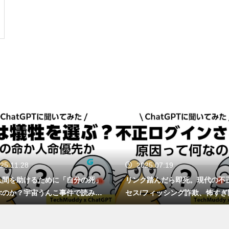
GTA6は通常版とアルティメッ
ト版どっちを買う？2,480円差
と予約特典の違い
Switch 2を分解したら「GMLX3
0-A1」の刻印が…これって本当
にTegraなの？
2025.07.19
2025.06.23
マリオカートの甲羅、もし実在
リンク踏んだら即死。現代の不正アク
1TB買ったはずなのに
したらミサイル級の破壊力!?
セス/フィッシング詐欺、怖すぎ問題。
ージ容量が減る理由