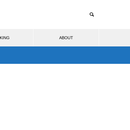
KING
ABOUT
ブサービス
モビリティ
生活
ハードウェア
1TB買ったはずなのに931GB？
ストレージ容量が減る理由は単
3
2026.08.02
位のすれ違い
ずなのに931GB？ス
GTA6はSwitch 2で出る？もし移
が減る理由は単位の
植されたら画質・fpsはどうなるの
か
Nintendo Switch 2のJoy-Conに