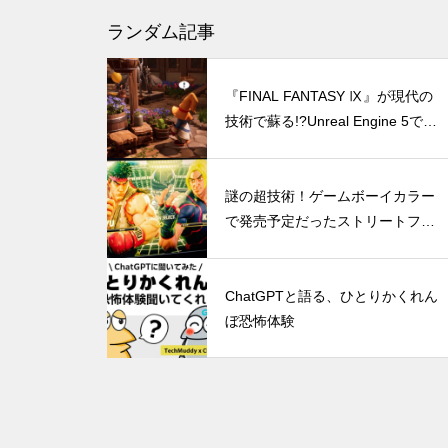
『ファイナルファンタジーVII
ランダム記事
リバース』PS5 Pro vs PC グラ
フィック比較！どっちが綺麗で
『FINAL FANTASY Ⅸ』が現代の
快適？
技術で蘇る!?Unreal Engine 5で制
作されたファンメイドのデモ映像
がガチすぎる
DLSS 5とは？ゲームの光や質
謎の超技術！ゲームボーイカラー
までAIで描き直す新技術をDLS
で発売予定だったストリートファ
S 4.5と比較
イターZEROの再現度がヤバすぎ
る
ChatGPTと語る、ひとりかくれん
ぼ恐怖体験
DLSS 4の全貌！RTX 40シリー
ズユーザーは恩恵を受けられる
のか？（30、20シリーズについ
ても併記）