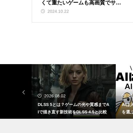
GTA6はSwitch 2で出る？もし移
くて重たいゲームも高画質でサク
植されたら画質・fpsはどうなる
サクプレイできるのか？
2024.10.22
のか
ChatGPT、知らんなら知らんっ
て言えや！AIが嘘をつく理由と
対策方法について
NotebookLMってどうなん？Go
02
2025.11.28
ogle信者がChatGPTに詰め寄っ
は？ゲームの光や質感までA
AIは人間を助けるために「自分の死」
た結果ｗｗｗ
技術をDLSS 4.5と比較
を選ぶのか？宇宙うんこ事件で読み解
くAI倫理のリアル