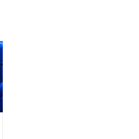
堂の本気 国内版と海外版でどう
抑止するか
GTA6は通常版とアルティメット
版どっちを買う？2,480円差と予
約特典の違い
モンハンワイルズはSwitch 2で
リンク踏んだら即死。現代の不正
遊べる？対応の可能性と最新情
アクセス/フィッシング詐欺、怖す
報まとめ
ぎ問題。
Switch2に4Kテレビは必要なの
か？画質やパフォーマンス面か
ら色々と考えてみる