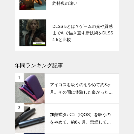
ストが予測
約特典の違い
発売時期はいつ？PS5 Proの噂と
DLSS 5とは？ゲームの光や質感
スペック・価格についての情報と
までAIで描き直す新技術をDLSS
予測
4.5と比較
年間ランキング記事
1
アイコスを吸うのをやめて約3ヶ
月。その間に体験した良かったこ
と・困ったことのまとめ
2
加熱式タバコ（IQOS）を吸うの
をやめて、約8ヶ月。禁煙してか
らの体調の変化やメリット・デメ