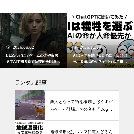
2026.08.02
2025.11.28
DLSS 5とは？ゲームの光や質感
AIは人間を助けるために「自分の
までAIで描き直す新技術をDLSS
死」を選ぶのか？宇宙うんこ事件
4.5と比較
で読み解くAI倫理のリアル
ランダム記事
柴犬となって街を破壊し尽くすバ
カゲーが登場。その名も『Doge
Simulator』
地球温暖化はホンマに進んどるん