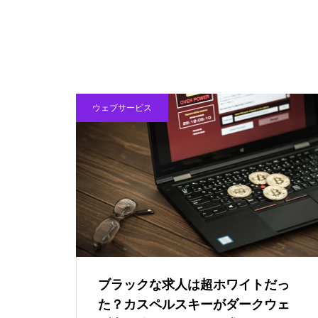
0-A1」の刻印が…これって本当
にTegraなの？
RinkerでAmazon検索できない・a
ccess_tokenエラーが出るときの
直し方【Creators API 3.3】
『ファイナルファンタジーVII
DLSS 5とは？ゲームの光や質感ま
ウェブサービス
リバース』PS5 Pro vs PC グラ
でAIで描き直す新技術をDLSS 4.5
フィック比較！どっちが綺麗で
と比較
快適？
【超ブラック？】NVIDIAさん、
DLSS開発のために6年間不眠不
休で働かせる
ブラックな求人は超ホワイトだっ
た？カスペルスキーがダークウェ