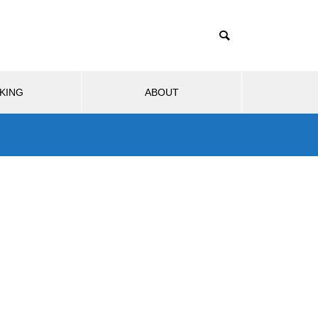
KING
ABOUT
ブサービス
モビリティ
生活
ウェブサービス
ソフトウ
1TB買ったはずなのに931GB？
ストレージ容量が減る理由は単
2025.07.19
2026
位のすれ違い
分の
リンク踏んだら即死。現代の不正
Rinke
事件
アクセス/フィッシング詐欺、怖す
ccess
ぎ問題。
直し方【Cr
Nintendo Switch 2のJoy-Conに