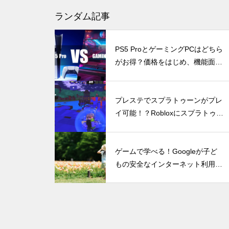
Nintendo Switch 2のJoy-Conに
ランダム記事
NVIDIA Reflex的な予測入力機
が搭載されるかも？
PS5 ProとゲーミングPCはどちら
がお得？価格をはじめ、機能面や
日常での使い勝手から両者を徹底
比較
DLSS 5とは？ゲームの光や質
プレステでスプラトゥーンがプレ
までAIで描き直す新技術をDLS
イ可能！？Robloxにスプラトゥー
S 4.5と比較
ンっぽいパクリゲー『Sploon』が
現る
ゲームで学べる！Googleが子ど
もの安全なインターネット利用を
DLSS 4の全貌！RTX 40シリー
目指すリテラシープログラム Be I
ズユーザーは恩恵を受けられる
nternet Awesome（日本語版）が
のか？（30、20シリーズについ
公開中。
ても併記）