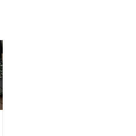
堂の本気 国内版と海外版でどう
抑止するか
GTA6はSwitch 2で出る？もし移植
されたら画質・fpsはどうなるのか
モンハンワイルズはSwitch 2で
AIは人間を助けるために「自分の
遊べる？対応の可能性と最新情
死」を選ぶのか？宇宙うんこ事件
報まとめ
で読み解くAI倫理のリアル
Switch2に4Kテレビは必要なの
か？画質やパフォーマンス面か
ら色々と考えてみる