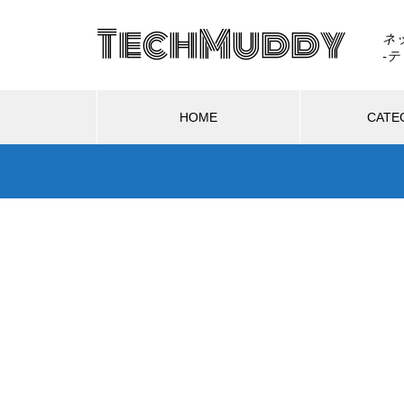
TechMuddy
ネ
HOME
CATE
ハードウェア
ソフトウェア
ソフトウェア
ハ
GTA6はSwitch 2で出る？もし移
植されたら画質・fpsはどうなる
2026.08.02
2
のか
る？もし移
GTA6は通常版とアルティメット版
DL
どうなるの
どっちを買う？2,480円差と予約特
でA
典の違い
と比
Switch 2を分解したら「GMLX3