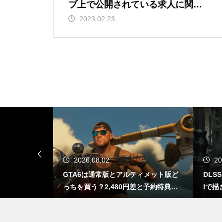
RinkerでAmazon検索できな
ブ上で公開されている求人に関す
い・access_tokenエラーが出る
る報告書を公開。なんと年収1,000
2023.02.23
ときの直し方【Creators API 3.
万超え・有給休暇・福利厚生も充
3】
実している求人も。でも犯罪です
DLSS 5とは？ゲームの光や質
までAIで描き直す新技術をDLS
S 4.5と比較
Dreamweaverをアップデートし
2026.08.02
20
たら不安定…Adobeよ聞いとる
出る？もし移植さ
GTA6は通常版とアルティメット版ど
DLS
か？ワイらDreamweaver民の魂
なるのか
っちを買う？2,480円差と予約特典の
Iで描
の叫びを！
違い