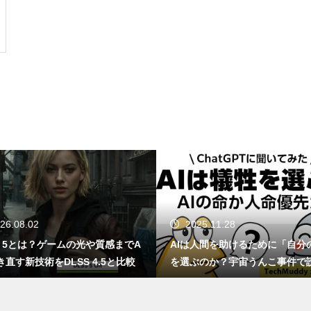
GTA6はSwitch 2で出る？もし移
植されたら画質・fpsはどうなる
のか
感
ChatGPT、知らんなら知らんっ
て言えや！AIが嘘をつく理由と
対策方法について
NotebookLMってどうなん？Go
26.08.02
2025.11.28
ogle信者がChatGPTに詰め寄っ
S 5とは？ゲームの光や質感までA
AIは人間を助けるために「自分
た結果ｗｗｗ
き直す新技術をDLSS 4.5と比較
を選ぶのか？宇宙うんこ事件で
くAI倫理のリアル