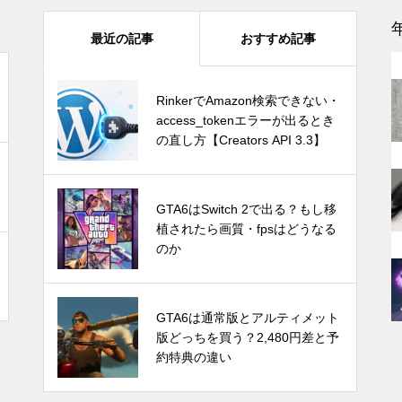
『ファイナルファンタジーVII
最近の記事
おすすめ記事
能
リバース』PS5 Pro vs PC グラ
フィック比較！どっちが綺麗で
快適？
GTA6はSwitch 2で出る？もし移
RinkerでAmazon検索できない・
植されたら画質・fpsはどうなる
access_tokenエラーが出るとき
のか
の直し方【Creators API 3.3】
感
1TB買ったはずなのに931GB？
ストレージ容量が減る理由は単
Switch Pro？新型Nintendo Switc
GTA6はSwitch 2で出る？もし移
位のすれ違い
hは2024年後半に発売か。アナリ
植されたら画質・fpsはどうなる
ストが予測
のか
Let’s Encrypt OCSPサポート終
発売時期はいつ？PS5 Proの噂と
GTA6は通常版とアルティメット
了で不安？ほとんどの場合は心
スペック・価格についての情報と
版どっちを買う？2,480円差と予
配無用！ホスティング業者別の
予測
約特典の違い
対応や必要な対策を紹介