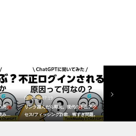
GTA6は通常版とアルティメッ
ト版どっちを買う？2,480円差
と予約特典の違い
Switch 2を分解したら「GMLX3
0-A1」の刻印が…これって本当
にTegraなの？
2025.07.19
2025.06.
マリオカートの甲羅、もし実在
の死」
リンク踏んだら即死。現代の不正アク
1TB買ったは
したらミサイル級の破壊力!?
読み解
セス/フィッシング詐欺、怖すぎ問題。
ージ容量が減