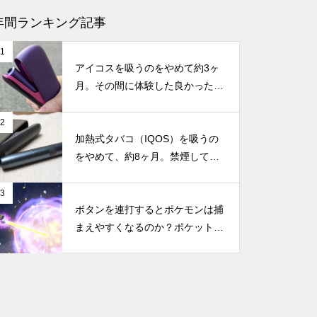
モンハンワイルズはSwitch 2で
年間ランキング記事
遊べる？対応の可能性と最新情
1
報まとめ
アイコスを吸うのをやめて約3ヶ
月。その間に体験した良かったこ
と・困ったことのまとめ
2
【GTA6は30fps？】なぜ次世代
加熱式タバコ（IQOS）を吸うの
ゲームなのに60fpsじゃない
をやめて、約8ヶ月。禁煙してか
の？コンソール版とPC版のフレ
らの体調の変化やメリット・デメ
ームレートの違い
リットなどのまとめ
3
ボタンを連打するとポケモンは捕
まえやすくなるのか？ポケットモ
新型Nintendo Switchに搭載と噂
ンスター スカーレット・バイオ
される「NVIDIA Tegra239」っ
レットで試してみた
て何？性能や機能など、もしSw
itchに搭載されたらどうなのか