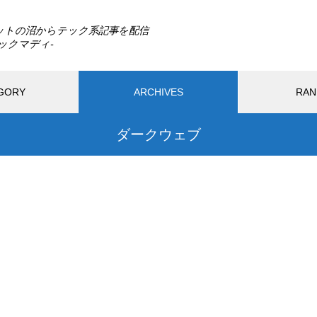
ットの沼からテック系記事を配信
GORY
ARCHIVES
RAN
ダークウェブ
最近の記事
PC
モバイル
ガジェット
アプリ
ウェ
ードウェア
生活
DLSS 5とは？ゲームの光や質感
までAIで描き直す新技術をDLS
026.08.02
2025.11.28
S 4.5と比較
SS 5とは？ゲームの光や質感ま
AIは人間を助けるために「自
Iで描き直す新技術をDLSS 4.5
死」を選ぶのか？宇宙うんこ
較
で読み解くAI倫理のリアル
Switch2の転売対策に見る任天
おすすめページ