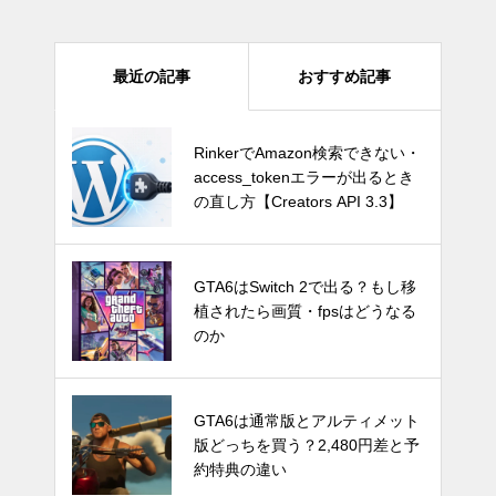
ーマンスも向上
最近の記事
おすすめ記事
GTA6はSwitch 2で出る？もし移
RinkerでAmazon検索できない・
植されたら画質・fpsはどうなる
access_tokenエラーが出るとき
のか
の直し方【Creators API 3.3】
Switch Pro？新型Nintendo Switc
GTA6はSwitch 2で出る？もし移
hは2024年後半に発売か。アナリ
植されたら画質・fpsはどうなる
ストが予測
のか
発売時期はいつ？PS5 Proの噂と
GTA6は通常版とアルティメット
スペック・価格についての情報と
版どっちを買う？2,480円差と予
予測
約特典の違い