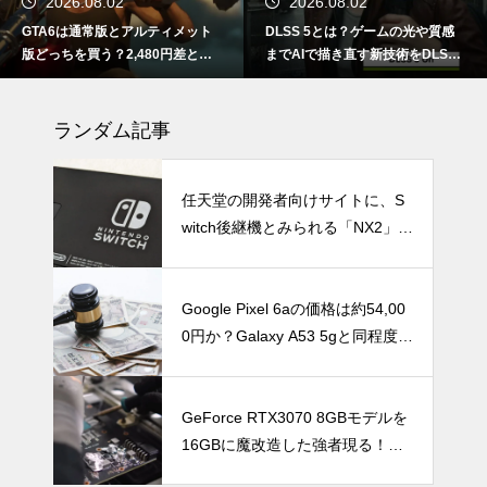
2026.08.02
2026.08.02
GTA6は通常版とアルティメット
DLSS 5とは？ゲームの光や質感
版どっちを買う？2,480円差と予
までAIで描き直す新技術をDLSS
約特典の違い
4.5と比較
ランダム記事
任天堂の開発者向けサイトに、S
witch後継機とみられる「NX2」の
情報が掲載される
Google Pixel 6aの価格は約54,00
0円か？Galaxy A53 5gと同程度と
の情報
GeForce RTX3070 8GBモデルを
16GBに魔改造した強者現る！も
ちろん16GBで認識され、パフォ