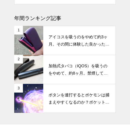
年間ランキング記事
1
アイコスを吸うのをやめて約3ヶ
月。その間に体験した良かったこ
と・困ったことのまとめ
2
加熱式タバコ（IQOS）を吸うの
をやめて、約8ヶ月。禁煙してか
らの体調の変化やメリット・デメ
リットなどのまとめ
3
ボタンを連打するとポケモンは捕
まえやすくなるのか？ポケットモ
ンスター スカーレット・バイオ
レットで試してみた