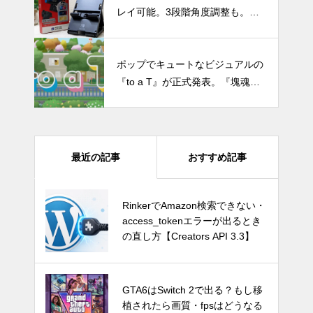
レイ可能。3段階角度調整も。Nin
tendoライセンス商品、HORIのN
EWプレイスタンドfor Nintendo S
ポップでキュートなビジュアルの
witchをレビュー
『to a T』が正式発表。『塊魂』
などで知られる高橋氏の最新作
最近の記事
おすすめ記事
GTA6はSwitch 2で出る？もし移
RinkerでAmazon検索できない・
植されたら画質・fpsはどうなる
access_tokenエラーが出るとき
のか
の直し方【Creators API 3.3】
Switch Pro？新型Nintendo Switc
GTA6はSwitch 2で出る？もし移
hは2024年後半に発売か。アナリ
植されたら画質・fpsはどうなる