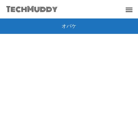
TechMuddy
オバケ