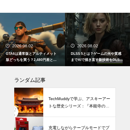
2026.08.02
2026.08.02
GTA6は通常版とアルティメット
DLSS 5とは？ゲームの光や質感
版どっちを買う？2,480円差と予
までAIで描き直す新技術をDLSS
約特典の違い
4.5と比較
ランダム記事
TechMuddyで学ぶ、アスキーアー
トな歴史シリーズ：『本能寺の
変』
充電しながらテーブルモードでプ