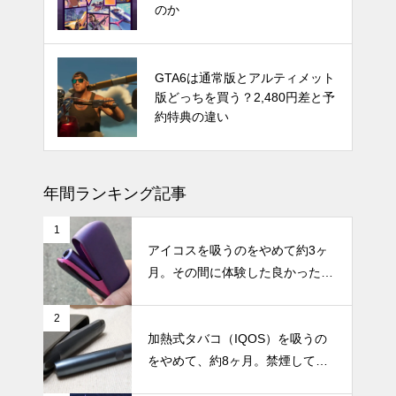
ストが予測
のか
発売時期はいつ？PS5 Proの噂と
GTA6は通常版とアルティメット
スペック・価格についての情報と
版どっちを買う？2,480円差と予
予測
約特典の違い
年間ランキング記事
1
アイコスを吸うのをやめて約3ヶ
月。その間に体験した良かったこ
と・困ったことのまとめ
2
加熱式タバコ（IQOS）を吸うの
をやめて、約8ヶ月。禁煙してか
らの体調の変化やメリット・デメ