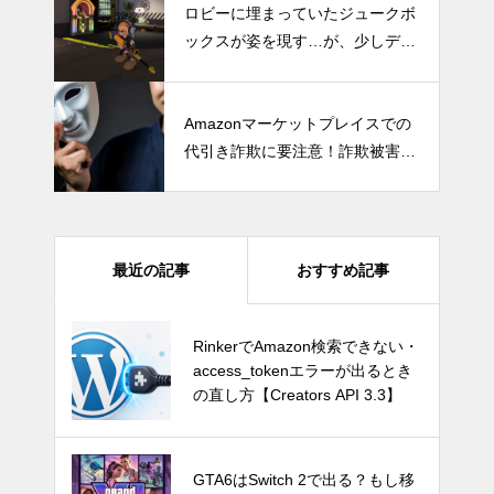
度＆高fpsプレイが可能に
ロビーに埋まっていたジュークボ
ックスが姿を現す…が、少しデザ
インが変更されたようだ
Amazonマーケットプレイスでの
代引き詐欺に要注意！詐欺被害を
防ぐための対策とは？
最近の記事
おすすめ記事
GTA6はSwitch 2で出る？もし移
RinkerでAmazon検索できない・
植されたら画質・fpsはどうなる
access_tokenエラーが出るとき
のか
の直し方【Creators API 3.3】
Switch Pro？新型Nintendo Switc
GTA6はSwitch 2で出る？もし移