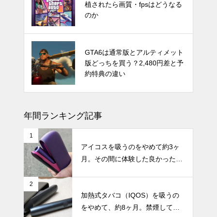
hは2024年後半に発売か。アナリ
植されたら画質・fpsはどうなる
ストが予測
のか
発売時期はいつ？PS5 Proの噂と
GTA6は通常版とアルティメット
スペック・価格についての情報と
版どっちを買う？2,480円差と予
予測
約特典の違い
年間ランキング記事
1
アイコスを吸うのをやめて約3ヶ
月。その間に体験した良かったこ
と・困ったことのまとめ
2
加熱式タバコ（IQOS）を吸うの
をやめて、約8ヶ月。禁煙してか