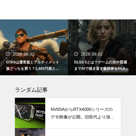
2026.08.02
2026.08.02
GTA6は通常版とアルティメット
DLSS 5とは？ゲームの光や質感
版どっちを買う？2,480円差と予
までAIで描き直す新技術をDLSS
約特典の違い
4.5と比較
ランダム記事
NVIDIAからRTX4000シリーズの
デモ映像が公開。旧世代より強力
なGPUパワーとDLSSの組み合わ
せで、ヘビー級ゲームでも高解像