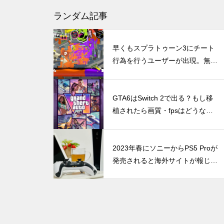
Nintendo Switch 2のJoy-Conに
ランダム記事
NVIDIA Reflex的な予測入力機
が搭載されるかも？
早くもスプラトゥーン3にチート
行為を行うユーザーが出現。無限
マルチミサイル、インク影響無
視、ダメージ無効化などの目撃情
DLSS 5とは？ゲームの光や質
報がアップされる
GTA6はSwitch 2で出る？もし移
までAIで描き直す新技術をDLS
植されたら画質・fpsはどうなる
S 4.5と比較
のか
2023年春にソニーからPS5 Proが
発売されると海外サイトが報じ
DLSS 4の全貌！RTX 40シリー
る。しかし時期や内容を考慮する
ズユーザーは恩恵を受けられる
とガセネタである可能性が非常に
のか？（30、20シリーズについ
高い
ても併記）