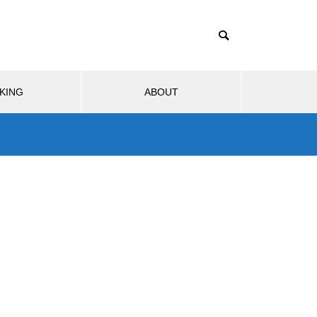
KING
ABOUT
ブサービス
モビリティ
生活
ウェブサービス
ソフトウ
1TB買ったはずなのに931GB？
ストレージ容量が減る理由は単
2025.07.19
2026
位のすれ違い
分の
リンク踏んだら即死。現代の不正
Rinke
事件
アクセス/フィッシング詐欺、怖す
ccess
ぎ問題。
直し方【Cr
Nintendo Switch 2のJoy-Conに