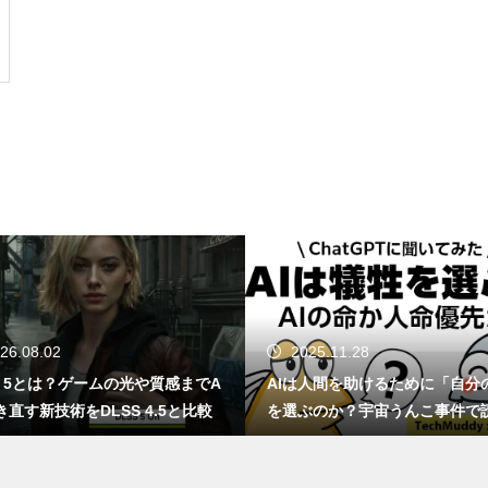
GTA6はSwitch 2で出る？もし移
植されたら画質・fpsはどうなる
のか
感
ChatGPT、知らんなら知らんっ
て言えや！AIが嘘をつく理由と
対策方法について
NotebookLMってどうなん？Go
26.08.02
2025.11.28
ogle信者がChatGPTに詰め寄っ
S 5とは？ゲームの光や質感までA
AIは人間を助けるために「自分
た結果ｗｗｗ
き直す新技術をDLSS 4.5と比較
を選ぶのか？宇宙うんこ事件で
くAI倫理のリアル