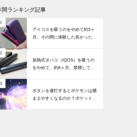
モンハンワイルズはSwitch 2で
年間ランキング記事
遊べる？対応の可能性と最新情
1
報まとめ
アイコスを吸うのをやめて約3ヶ
月。その間に体験した良かったこ
と・困ったことのまとめ
2
【GTA6は30fps？】なぜ次世代
加熱式タバコ（IQOS）を吸うの
ゲームなのに60fpsじゃない
をやめて、約8ヶ月。禁煙してか
の？コンソール版とPC版のフレ
らの体調の変化やメリット・デメ
ームレートの違い
リットなどのまとめ
3
ボタンを連打するとポケモンは捕
まえやすくなるのか？ポケットモ
新型Nintendo Switchに搭載と噂
ンスター スカーレット・バイオ
される「NVIDIA Tegra239」っ
レットで試してみた
て何？性能や機能など、もしSw
itchに搭載されたらどうなのか