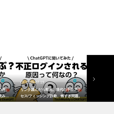
GTA6は通常版とアルティメッ
ト版どっちを買う？2,480円差
と予約特典の違い
Switch 2を分解したら「GMLX3
0-A1」の刻印が…これって本当
にTegraなの？
2025.07.19
2025.06.
マリオカートの甲羅、もし実在
の死」
リンク踏んだら即死。現代の不正アク
1TB買ったは
したらミサイル級の破壊力!?
読み解
セス/フィッシング詐欺、怖すぎ問題。
ージ容量が減