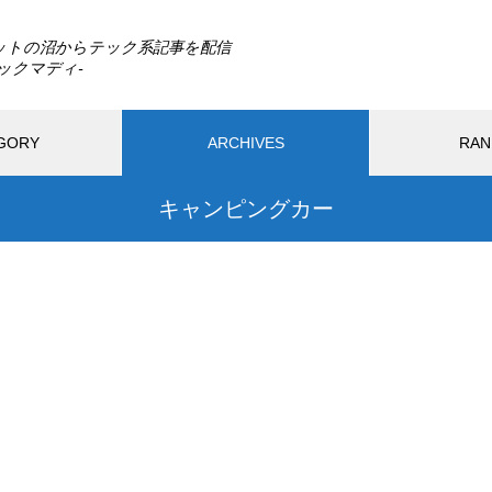
ットの沼からテック系記事を配信
GORY
ARCHIVES
RAN
キャンピングカー
最近の記事
PC
モバイル
ガジェット
アプリ
ウェ
ードウェア
生活
DLSS 5とは？ゲームの光や質感
までAIで描き直す新技術をDLS
026.08.02
2025.11.28
S 4.5と比較
SS 5とは？ゲームの光や質感ま
AIは人間を助けるために「自
Iで描き直す新技術をDLSS 4.5
死」を選ぶのか？宇宙うんこ
較
で読み解くAI倫理のリアル
Switch2の転売対策に見る任天
おすすめページ