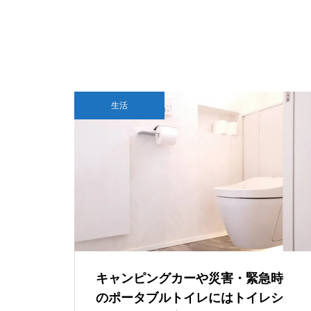
0-A1」の刻印が…これって本当
にTegraなの？
RinkerでAmazon検索できない・a
ccess_tokenエラーが出るときの
直し方【Creators API 3.3】
『ファイナルファンタジーVII
DLSS 5とは？ゲームの光や質感ま
生活
リバース』PS5 Pro vs PC グラ
でAIで描き直す新技術をDLSS 4.5
フィック比較！どっちが綺麗で
と比較
快適？
【超ブラック？】NVIDIAさん、
DLSS開発のために6年間不眠不
休で働かせる
キャンピングカーや災害・緊急時
のポータブルトイレにはトイレシ