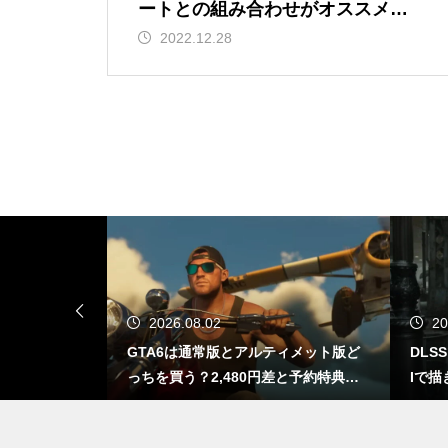
RinkerでAmazon検索できな
ートとの組み合わせがオススメ。
い・access_tokenエラーが出る
使い勝手もよくサッと回収できて
2022.12.28
ときの直し方【Creators API 3.
衛生的、さらにコスパも良き
3】
DLSS 5とは？ゲームの光や質
までAIで描き直す新技術をDLS
S 4.5と比較
Dreamweaverをアップデートし
2026.08.02
20
たら不安定…Adobeよ聞いとる
出る？もし移植さ
GTA6は通常版とアルティメット版ど
DLS
か？ワイらDreamweaver民の魂
なるのか
っちを買う？2,480円差と予約特典の
Iで描
の叫びを！
違い