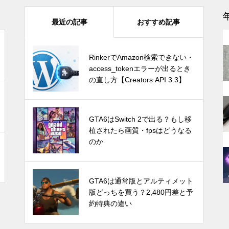
『ファイナルファンタジーVII
最近の記事
おすすめ記事
能
リバース』PS5 Pro vs PC グラ
フィック比較！どっちが綺麗で
快適？
GTA6はSwitch 2で出る？もし移
RinkerでAmazon検索できない・
植されたら画質・fpsはどうなる
access_tokenエラーが出るとき
のか
の直し方【Creators API 3.3】
感
1TB買ったはずなのに931GB？
ストレージ容量が減る理由は単
Switch Pro？新型Nintendo Switc
GTA6はSwitch 2で出る？もし移
位のすれ違い
hは2024年後半に発売か。アナリ
植されたら画質・fpsはどうなる
ストが予測
のか
Let’s Encrypt OCSPサポート終
発売時期はいつ？PS5 Proの噂と
GTA6は通常版とアルティメット
了で不安？ほとんどの場合は心
スペック・価格についての情報と
版どっちを買う？2,480円差と予
配無用！ホスティング業者別の
予測
約特典の違い
対応や必要な対策を紹介