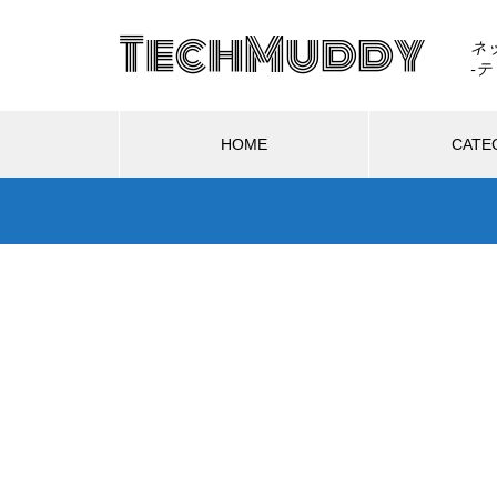
TechMuddy
ネ
HOME
CATE
ハードウェア
ソフトウェア
ソフトウェア
ハ
GTA6はSwitch 2で出る？もし移
植されたら画質・fpsはどうなる
2026.08.02
2
のか
る？もし移
GTA6は通常版とアルティメット版
DL
どうなるの
どっちを買う？2,480円差と予約特
でA
典の違い
と比
Switch 2を分解したら「GMLX3